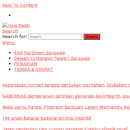
Skip To Content
Search
Jiwa Bakti
Suara PBB Sarawak
Search for:
Menu
Ahli Parlimen Sarawak
Dewan Undangan Negeri Sarawak
PENAFIAN
TERMA & SYARAT
Keganasan rumah tangga perlukan perhatian, tindakan
SABERKAS berperanan lahirkan generasi berintegriti, pe
Belia perlu hargai Program Bantuan Lesen Memandu Ke
145 anak Batang Sadong terima Insentif
Jalan pertanian tiga rumah panjang Entebu dinaik taraf