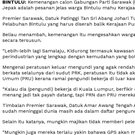
BINTULU:
Kemenangan calon Gabungan Parti Sarawak (G
Jepak adalah pesanan jelas warga Bintulu mahu Keraja
Premier Sarawak, Datuk Patinggi Tan Sri Abang Johari
Pelabuhan Bintulu yang harus diserah balik Kerajaan P
Beliau menambah, kemenangan itu mengesahkan warg
secara tersusun.
“Lebih-lebih lagi Samalaju, Kidurong termasuk kawasa
perindustrian yang lengkap dengan kemudahan yang bo
Mengenai peratusan keluar mengundi yang agak rendah 
berkata selalunya dari sudut PRK, peratusan itu tidak a
Umum (PRU) kerana ramai pengundi bekerja di luar kawa
“Kalau dia (pengundi) bekerja di Kuala Lumpur, berfikir 
menang jadi tak payah datang, tapi PRN dan PRU merek
Timbalan Premier Sarawak, Datuk Amar Awang Tengah A
sudah meninggal dunia masih ada dalam daftar pengund
Selain itu katanya, mungkin majikan tidak memberi pe
“Mungkin juga mereka terlalu yakin bahawa GPS akan m