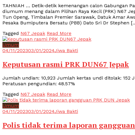
TAHNIAH … Detik-detik kemenangan calon Gabungan Part
diumum menang dalam Pilihan Raya Kecil (PRK) N67 Jepa
Tun Openg, Timbalan Premier Sarawak, Datuk Amar Awan
Pesaka Bumiputera Bersatu (PBB) Dato Sri Dr Stephen [
Tagged
N67 Jepak
Read More
Umum
04/11/2023
03/01/2024
Jiwa Bakti
Keputusan rasmi PRK DUN67 Jepak
Jumlah undian: 10,923 Jumlah kertas undi ditolak: 152 Ju
Peratusan pengundian: 48.57%
Tagged
N67 Jepak
Read More
Umum
04/11/2023
03/01/2024
Jiwa Bakti
Polis tidak terima laporan ganggua