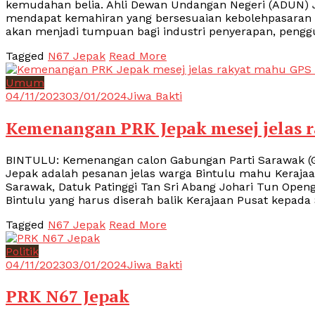
kemudahan belia. Ahli Dewan Undangan Negeri (ADUN) J
mendapat kemahiran yang bersesuaian kebolehpasaran den
akan menjadi tumpuan bagi industri penyerapan, peng
Tagged
N67 Jepak
Read More
Umum
04/11/2023
03/01/2024
Jiwa Bakti
Kemenangan PRK Jepak mesej jelas 
BINTULU: Kemenangan calon Gabungan Parti Sarawak (GP
Jepak adalah pesanan jelas warga Bintulu mahu Keraja
Sarawak, Datuk Patinggi Tan Sri Abang Johari Tun Ope
Bintulu yang harus diserah balik Kerajaan Pusat kepada 
Tagged
N67 Jepak
Read More
Politik
04/11/2023
03/01/2024
Jiwa Bakti
PRK N67 Jepak