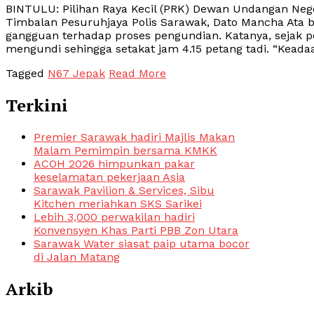
BINTULU: Pilihan Raya Kecil (PRK) Dewan Undangan Ne
Timbalan Pesuruhjaya Polis Sarawak, Dato Mancha Ata b
gangguan terhadap proses pengundian. Katanya, sejak p
mengundi sehingga setakat jam 4.15 petang tadi. “Keada
Tagged
N67 Jepak
Read More
Terkini
Premier Sarawak hadiri Majlis Makan
Malam Pemimpin bersama KMKK
ACOH 2026 himpunkan pakar
keselamatan pekerjaan Asia
Sarawak Pavilion & Services, Sibu
Kitchen meriahkan SKS Sarikei
Lebih 3,000 perwakilan hadiri
Konvensyen Khas Parti PBB Zon Utara
Sarawak Water siasat paip utama bocor
di Jalan Matang
Arkib