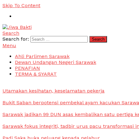
Skip To Content
Search
Jiwa Bakti
Suara PBB Sarawak
Search for:
Menu
Ahli Parlimen Sarawak
Dewan Undangan Negeri Sarawak
PENAFIAN
TERMA & SYARAT
Utamakan kesihatan, keselamatan pekerja
Bukit Saban berpotensi pembekal ayam kacukan Saraw
Sarawak jadikan 99 DUN asas kembalikan satu pertiga k
Sarawak fokus integriti, tadbir urus pacu transformasi i
Padi Saka buka peluang kepada pelabur