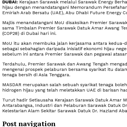
DUBAI:
Kerajaan Sarawak melalui Sarawak Energy Berh
hijau dengan menandatangani Memorandum Persefahaman
Emiriah Arab Bersatu (UAE), Abu Dhabi Future Energy
Majlis menandatangani MoU disaksikan Premier Sarawak
sama Timbalan Premier Sarawak Datuk Amar Awang Teng
(COP28) di Dubai hari ini.
MoU itu akan membuka jalan kerjasama antara kedua-d
sebagai sebahagian daripada inisiatif ekonomi hijau ne
sebelum ini antara Premier Sarawak dan pegawai atas
Terdahulu, Premier Sarawak dan Awang Tengah menga
mengenai prospek pelaburan bersama syarikat itu dala
tenaga bersih di Asia Tenggara.
MASDAR merupakan salah sebuah syarikat tenaga boleh 
hidrogen hijau yang telah meletakkan UAE di barisan ha
Turut hadir Setiausaha Kerajaan Sarawak Datuk Amar 
Antarabangsa, Industri dan Pelaburan Sarawak Datuk 
Kelestarian Alam Sekitar Sarawak Datuk Dr. Hazland Aba
Post navigation