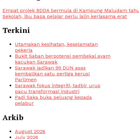
Empat projek BDDA bermula di Kampung Maludam tah
Sekolah, ibu bapa pelajar perlu jalin kerjasama erat
Terkini
Utamakan kesihatan, keselamatan
pekerja
Bukit Saban berpotensi pembekal ayam
kacukan Sarawak
Sarawak jadikan 99 DUN asas
kembalikan satu pertiga kerusi
Parlimen
Sarawak fokus integriti, tadbir urus
pacu transformasi industri
Padi Saka buka peluang kepada
pelabur
Arkib
August 2026
July 2026