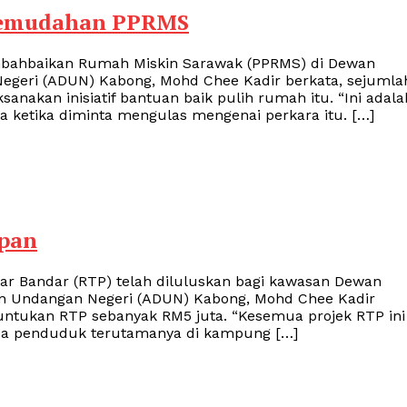
kemudahan PPRMS
bahbaikan Rumah Miskin Sarawak (PPRMS) di Dewan
egeri (ADUN) Kabong, Mohd Chee Kadir berkata, sejumla
nakan inisiatif bantuan baik pulih rumah itu. “Ini adala
ya ketika diminta mengulas mengenai perkara itu. […]
epan
r Bandar (RTP) telah diluluskan bagi kawasan Dewan
n Undangan Negeri (ADUN) Kabong, Mohd Chee Kadir
untukan RTP sebanyak RM5 juta. “Kesemua projek RTP ini
ada penduduk terutamanya di kampung […]