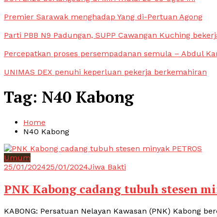
Premier Sarawak menghadap Yang di-Pertuan Agong
Parti PBB N9 Padungan, SUPP Cawangan Kuching bekerja
Percepatkan proses persempadanan semula – Abdul Ka
UNIMAS DEX penuhi keperluan pekerja berkemahiran
Tag:
N40 Kabong
Home
N40 Kabong
Umum
25/01/2024
25/01/2024
Jiwa Bakti
PNK Kabong cadang tubuh stesen m
KABONG: Persatuan Nelayan Kawasan (PNK) Kabong be