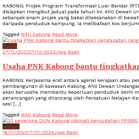
KABONG: Projek Program Transformasi Luar Bandar (RT
disiapkan mengikut jadual pada tahun ini. Ahli Dewan 
sebanyak enam projek yang bakal dilaksanakan di bawah
daripada penduduk kampung. Ia melibatkan kos berjuml
Tagged
N40 Kabong
Read More
Politik
27/12/2023
27/12/2023
Jiwa Bakti
Usaha PNK Kabong bantu tingkatka
KABONG: Kerjasama erat antara agensi kerajaan atau pe
pembangunan di kawasan Kabong. Ahli Dewan Undangan 
akan berusaha membantu keperluan penduduk demi men
perancangan yang dirancang oleh Persatuan Nelayan Ka
sesi […]
Tagged
N40 Kabong
Read More
Umum
18/11/2023
17/01/2024
Jiwa Bakti