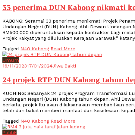
33 penerima DUN Kabong nikmati 
KABONG: Seramai 33 penerima menikmati Projek Penam
Undangan Negeri (DUN) Kabong. Ahli Dewan Undangan N
RM500,000 diperuntukkan kepada kontraktor bagi melaksa
Projek Rakyat yang diluluskan Kerajaan Sarawak,” katan
Tagged
N40 Kabong
Read More
Umum
16/11/2023
17/01/2024
Jiwa Bakti
24 projek RTP DUN Kabong tahun d
KUCHING: Sebanyak 24 projek Program Transformasi Lua
Undangan Negeri (DUN) Kabong tahun depan. Ahli Dewa
berkata, projek itu akan dilaksanakan membabitkan per
telah dan bakal memberi manfaat dan keselesaan kep
Tagged
N40 Kabong
Read More
Politik