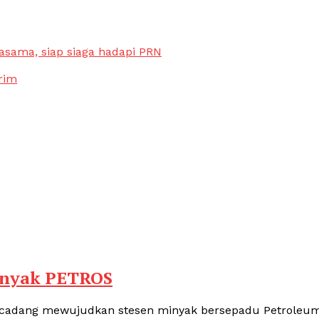
sama, siap siaga hadapi PRN
rim
inyak PETROS
rcadang mewujudkan stesen minyak bersepadu Petroleu