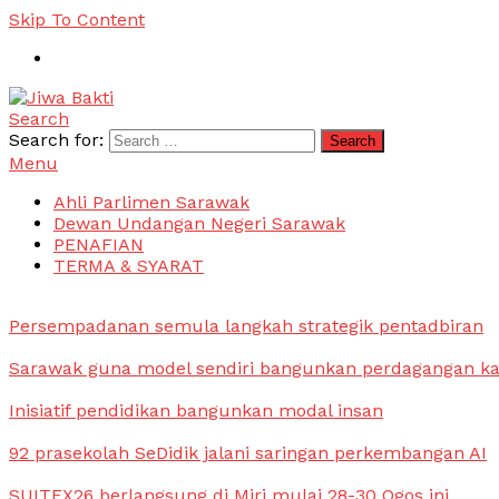
Skip To Content
Search
Jiwa Bakti
Suara PBB Sarawak
Search for:
Menu
Ahli Parlimen Sarawak
Dewan Undangan Negeri Sarawak
PENAFIAN
TERMA & SYARAT
Persempadanan semula langkah strategik pentadbiran
Sarawak guna model sendiri bangunkan perdagangan k
Inisiatif pendidikan bangunkan modal insan
92 prasekolah SeDidik jalani saringan perkembangan AI
SUITEX26 berlangsung di Miri mulai 28-30 Ogos ini