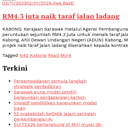
03/11/2023
02/01/2024
Jiwa Bakti
RM4.3 juta naik taraf jalan ladang
KABONG: Kerajaan Sarawak melalui Agensi Pembanguna
peruntukan sejumlah RM4.3 juta untuk menaik taraf ja
Kabong. Ahli Dewan Undangan Negeri (ADUN) Kabong, Mo
projek naik taraf jalan ladang diserahkan kepada kontrakt
Tagged
N40 Kabong
Read More
Terkini
Persempadanan semula langkah
strategik pentadbiran
Sarawak guna model sendiri
bangunkan perdagangan karbon
Inisiatif pendidikan bangunkan modal
insan
92 prasekolah SeDidik jalani saringan
perkembangan AI
SUITEX26 berlangsung di Miri mulai 28-