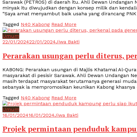
Sarawak (PETROS) di daerah itu. Ahli Dewan Undangan 
minyak itu diwujudkan dengan konsep milik dan kendali
“Saya amat menyambut baik usaha yang dirancang PNK K
Tagged
N40 Kabong
Read More
Umum
22/01/2024
22/01/2024
Jiwa Bakti
Perarakan usungan perlu diterus, pe
KABONG: Perarakan usungan di Majlis Khatamal Al-Quran
masyarakat di pesisir Sarawak. Ahli Dewan Undangan Ne
masih terdapat masyarakat terutamanya generasi muda y
sebanyak ia mempromosikan keunikan Kabong khasnya
Tagged
N40 Kabong
Read More
Umum
16/01/2024
16/01/2024
Jiwa Bakti
Projek permintaan penduduk kampung