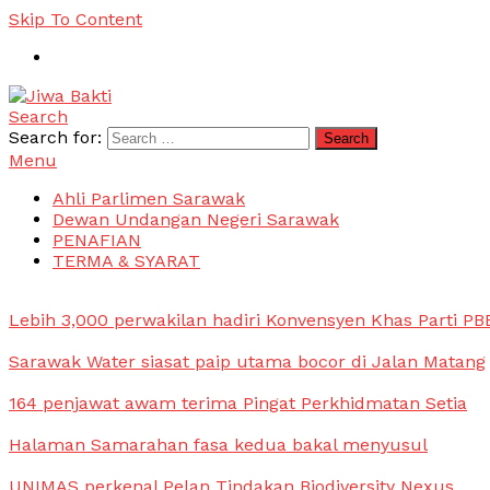
Skip To Content
Search
Jiwa Bakti
Suara PBB Sarawak
Search for:
Menu
Ahli Parlimen Sarawak
Dewan Undangan Negeri Sarawak
PENAFIAN
TERMA & SYARAT
Lebih 3,000 perwakilan hadiri Konvensyen Khas Parti PB
Sarawak Water siasat paip utama bocor di Jalan Matang
164 penjawat awam terima Pingat Perkhidmatan Setia
Halaman Samarahan fasa kedua bakal menyusul
UNIMAS perkenal Pelan Tindakan Biodiversity Nexus