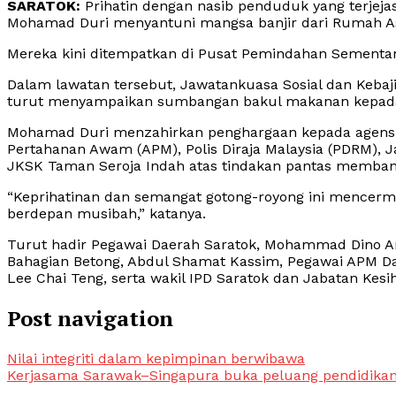
SARATOK:
Prihatin dengan nasib penduduk yang terjejas
Mohamad Duri menyantuni mangsa banjir dari Rumah A
Mereka kini ditempatkan di Pusat Pemindahan Sementar
Dalam lawatan tersebut, Jawatankuasa Sosial dan Kebaj
turut menyampaikan sumbangan bakul makanan kepada 
Mohamad Duri menzahirkan penghargaan kepada agensi t
Pertahanan Awam (APM), Polis Diraja Malaysia (PDRM), 
JKSK Taman Seroja Indah atas tindakan pantas memban
“Keprihatinan dan semangat gotong-royong ini mencer
berdepan musibah,” katanya.
Turut hadir Pegawai Daerah Saratok, Mohammad Dino A
Bahagian Betong, Abdul Shamat Kassim, Pegawai APM Dae
Lee Chai Teng, serta wakil IPD Saratok dan Jabatan Kesi
Post navigation
Nilai integriti dalam kepimpinan berwibawa
Kerjasama Sarawak–Singapura buka peluang pendidikan