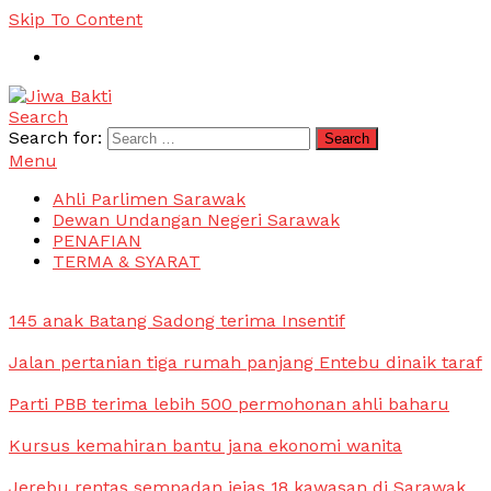
Skip To Content
Search
Jiwa Bakti
Suara PBB Sarawak
Search for:
Menu
Ahli Parlimen Sarawak
Dewan Undangan Negeri Sarawak
PENAFIAN
TERMA & SYARAT
145 anak Batang Sadong terima Insentif
Jalan pertanian tiga rumah panjang Entebu dinaik taraf
Parti PBB terima lebih 500 permohonan ahli baharu
Kursus kemahiran bantu jana ekonomi wanita
Jerebu rentas sempadan jejas 18 kawasan di Sarawak