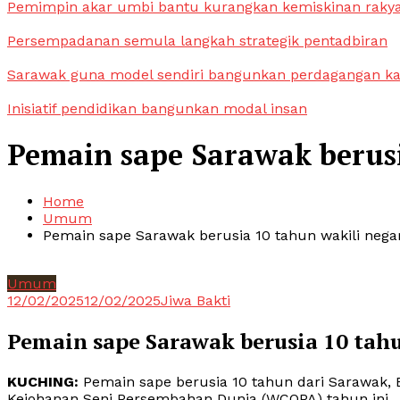
Pemimpin akar umbi bantu kurangkan kemiskinan raky
Persempadanan semula langkah strategik pentadbiran
Sarawak guna model sendiri bangunkan perdagangan k
Inisiatif pendidikan bangunkan modal insan
Pemain sape Sarawak berusi
Home
Umum
Pemain sape Sarawak berusia 10 tahun wakili nega
Umum
12/02/2025
12/02/2025
Jiwa Bakti
Pemain sape Sarawak berusia 10 tah
KUCHING:
Pemain sape berusia 10 tahun dari Sarawak, 
Kejohanan Seni Persembahan Dunia (WCOPA) tahun ini.