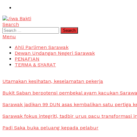
Skip
To
Content
Search
Jiwa Bakti
Suara PBB Sarawak
Search
for:
Menu
Ahli Parlimen Sarawak
Dewan Undangan Negeri Sarawak
PENAFIAN
TERMA & SYARAT
Utamakan kesihatan, keselamatan pekerja
Bukit Saban berpotensi pembekal ayam kacukan Saraw
Sarawak jadikan 99 DUN asas kembalikan satu pertiga k
Sarawak fokus integriti, tadbir urus pacu transformasi i
Padi Saka buka peluang kepada pelabur