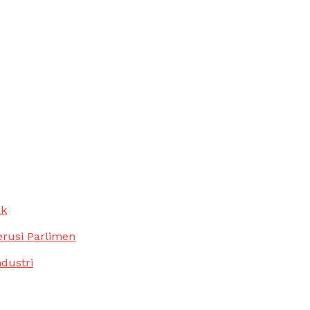
ak
erusi Parlimen
ndustri