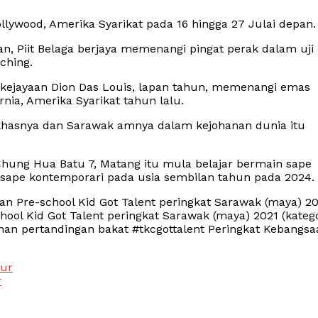
llywood, Amerika Syarikat pada 16 hingga 27 Julai depan.
n, Piit Belaga berjaya memenangi pingat perak dalam uji
ching.
 kejayaan Dion Das Louis, lapan tahun, memenangi emas
nia, Amerika Syarikat tahun lalu.
hasnya dan Sarawak amnya dalam kejohanan dunia itu
hung Hua Batu 7, Matang itu mula belajar bermain sape
n sape kontemporari pada usia sembilan tahun pada 2024.
an Pre-school Kid Got Talent peringkat Sarawak (maya) 2
chool Kid Got Talent peringkat Sarawak (maya) 2021 (kateg
han pertandingan bakat #tkcgottalent Peringkat Kebangsa
tur
r