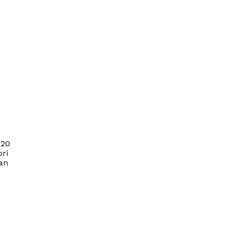
020
ori
an