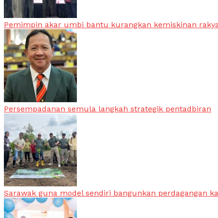
Pemimpin akar umbi bantu kurangkan kemiskinan raky
Persempadanan semula langkah strategik pentadbiran
Sarawak guna model sendiri bangunkan perdagangan k