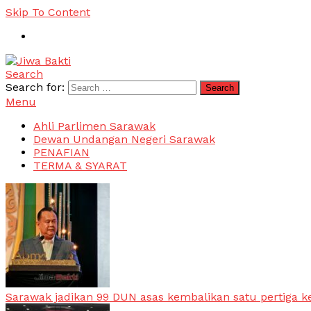
Skip To Content
Search
Jiwa Bakti
Suara PBB Sarawak
Search for:
Menu
Ahli Parlimen Sarawak
Dewan Undangan Negeri Sarawak
PENAFIAN
TERMA & SYARAT
Sarawak jadikan 99 DUN asas kembalikan satu pertiga k