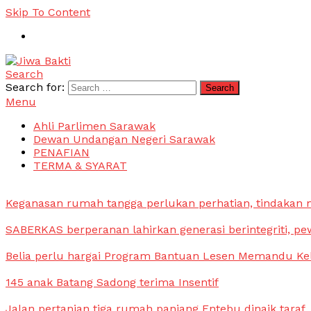
Skip To Content
Search
Jiwa Bakti
Suara PBB Sarawak
Search for:
Menu
Ahli Parlimen Sarawak
Dewan Undangan Negeri Sarawak
PENAFIAN
TERMA & SYARAT
Keganasan rumah tangga perlukan perhatian, tindakan
SABERKAS berperanan lahirkan generasi berintegriti, pe
Belia perlu hargai Program Bantuan Lesen Memandu Ke
145 anak Batang Sadong terima Insentif
Jalan pertanian tiga rumah panjang Entebu dinaik taraf