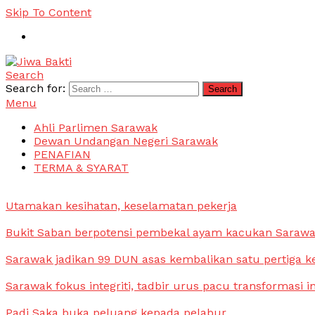
Skip To Content
Search
Jiwa Bakti
Suara PBB Sarawak
Search for:
Menu
Ahli Parlimen Sarawak
Dewan Undangan Negeri Sarawak
PENAFIAN
TERMA & SYARAT
Utamakan kesihatan, keselamatan pekerja
Bukit Saban berpotensi pembekal ayam kacukan Saraw
Sarawak jadikan 99 DUN asas kembalikan satu pertiga k
Sarawak fokus integriti, tadbir urus pacu transformasi i
Padi Saka buka peluang kepada pelabur