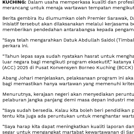
KUCHING:
Dalam usaha memperkasa kualiti dan profesio
merancang untuk menaja wartawan tempatan mengikuti p
Berita gembira itu diumumkan oleh Premier Sarawak, D
inisiatif tersebut akan dilaksanakan melalui kerjasam
memberikan pendedahan antarabangsa kepada pengamal
“Saya telah mengarahkan Datuk Abdullah Saidol (Timbal
perkara ini.
“Tahun lepas saya sudah nyatakan hasrat untuk mengha
luar negara bagi mengikuti program eksekutif,” katany
(ACC) 2025 di Pusat Konvensyen Borneo Kuching (BCCK) h
Abang Johari menjelaskan, pelaksanaan program ini akan
bagi memastikan hanya wartawan yang memenuhi kriteria
Menurutnya, kerajaan negeri akan menyediakan peruntuk
pelaburan jangka panjang demi masa depan industri me
“Saya sudah bersedia. Kalau kita boleh beri pendidik
tentu kita juga ada peruntukan untuk menghantar warta
“Saya harap kita dapat meningkatkan kualiti laporan
segar untuk mengangkat martabat kewartawanan di Sar