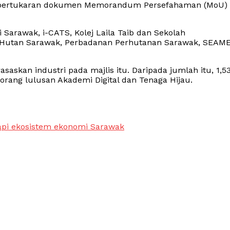
lis pertukaran dokumen Memorandum Persefahaman (MoU)
i Sarawak, i-CATS, Kolej Laila Taib dan Sekolah
 Hutan Sarawak, Perbadanan Perhutanan Sarawak, SEAM
saskan industri pada majlis itu. Daripada jumlah itu, 1,5
orang lulusan Akademi Digital dan Tenaga Hijau.
gkapi ekosistem ekonomi Sarawak