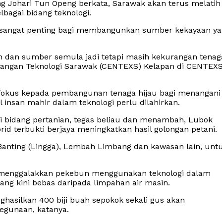
ng Johari Tun Openg berkata, Sarawak akan terus melatih
bagai bidang teknologi.
itu sangat penting bagi membangunkan sumber kekayaan y
n dan sumber semula jadi tetapi masih kekurangan tenag
langan Teknologi Sarawak (CENTEXS) Kelapan di CENTEXS
g fokus kepada pembangunan tenaga hijau bagi menangani
insan mahir dalam teknologi perlu dilahirkan.
i bidang pertanian, tegas beliau dan menambah, Lubok
d terbukti berjaya meningkatkan hasil golongan petani.
anting (Lingga), Lembah Limbang dan kawasan lain, unt
ut menggalakkan pekebun menggunakan teknologi dalam
g kini bebas daripada limpahan air masin.
asilkan 400 biji buah sepokok sekali gus akan
kegunaan, katanya.