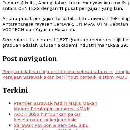
Pada majlis itu, Abang Johari turut menyaksikan maj
antara CENTEXS dengan 11 pusat pengajian yang lain.
Antara pusat pengajian terbabit ialah Universiti Teknolog
Antarabangsa Yayasan Sarawak, UNIMAS, UTM, Jabatan
VOCTECH dan Yayasan Hasanah.
Sementara itu, seramai 1,827 graduan menerima sijil bera
graduan adalah lulusan akademi industri manakala 293 
Post navigation
Pengambilalihan tiga entiti bakal selesai tahun ini, len
Kerajaan Sarawak akan beri input perbaiki sistem PADU
Terkini
Premier Sarawak hadiri Majlis Makan
Malam Pemimpin bersama KMKK
ACOH 2026 himpunkan pakar
keselamatan pekerjaan Asia
Sarawak Pavilion & Services, Sibu