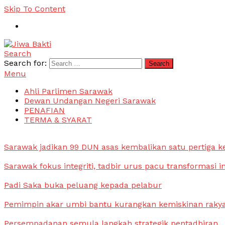
Skip To Content
Search
Jiwa Bakti
Suara PBB Sarawak
Search for:
Menu
Ahli Parlimen Sarawak
Dewan Undangan Negeri Sarawak
PENAFIAN
TERMA & SYARAT
Sarawak jadikan 99 DUN asas kembalikan satu pertiga k
Sarawak fokus integriti, tadbir urus pacu transformasi i
Padi Saka buka peluang kepada pelabur
Pemimpin akar umbi bantu kurangkan kemiskinan raky
Persempadanan semula langkah strategik pentadbiran