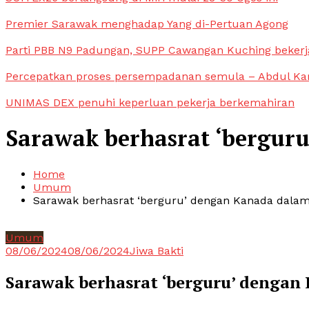
Premier Sarawak menghadap Yang di-Pertuan Agong
Parti PBB N9 Padungan, SUPP Cawangan Kuching bekerja
Percepatkan proses persempadanan semula – Abdul Ka
UNIMAS DEX penuhi keperluan pekerja berkemahiran
Sarawak berhasrat ‘bergur
Home
Umum
Sarawak berhasrat ‘berguru’ dengan Kanada dala
Umum
08/06/2024
08/06/2024
Jiwa Bakti
Sarawak berhasrat ‘berguru’ dengan