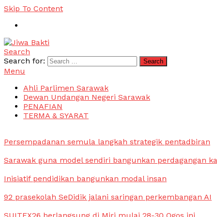
Skip To Content
Search
Jiwa Bakti
Suara PBB Sarawak
Search for:
Menu
Ahli Parlimen Sarawak
Dewan Undangan Negeri Sarawak
PENAFIAN
TERMA & SYARAT
Persempadanan semula langkah strategik pentadbiran
Sarawak guna model sendiri bangunkan perdagangan k
Inisiatif pendidikan bangunkan modal insan
92 prasekolah SeDidik jalani saringan perkembangan AI
SUITEX26 berlangsung di Miri mulai 28-30 Ogos ini