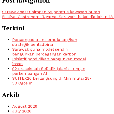
Post navigation
Sarawak sasar simpan 65 peratus kawasan hutan
Festival Gastronomi ‘Nyamai Sarawak’ bakal diadakan 1
Terkini
Persempadanan semula langkah
strategik pentadbiran
Sarawak guna model sendiri
bangunkan perdagangan karbon
Inisiatif pendidikan bangunkan modal
insan
92 prasekolah SeDidik jalani saringan
perkembangan AI
SUITEX26 berlangsung di Miri mulai 28-
30 Ogos ini
Arkib
August 2026
July 2026