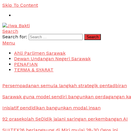
Skip To Content
Search
Jiwa Bakti
Suara PBB Sarawak
Search for:
Menu
Ahli Parlimen Sarawak
Dewan Undangan Negeri Sarawak
PENAFIAN
TERMA & SYARAT
Persempadanan semula langkah strategik pentadbiran
Sarawak guna model sendiri bangunkan perdagangan k
Inisiatif pendidikan bangunkan modal insan
92 prasekolah SeDidik jalani saringan perkembangan AI
SUITEX26 berlangsung di Miri mulai 28-30 Ogos ini