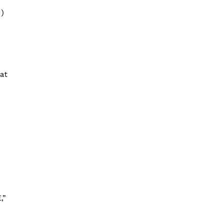
)
at
,”