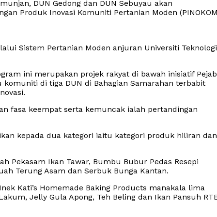
Simunjan, DUN Gedong dan DUN Sebuyau akan
gan Produk Inovasi Komuniti Pertanian Moden (PINOKOM
lui Sistem Pertanian Moden anjuran Universiti Teknologi
m ini merupakan projek rakyat di bawah inisiatif Pejab
komuniti di tiga DUN di Bahagian Samarahan terbabit
novasi.
an fasa keempat serta kemuncak ialah pertandingan
an kepada dua kategori iaitu kategori produk hiliran dan
dalah Pekasam Ikan Tawar, Bumbu Bubur Pedas Resepi
Buah Terung Asam dan Serbuk Bunga Kantan.
u Inek Kati’s Homemade Baking Products manakala lima
Lakum, Jelly Gula Apong, Teh Beling dan Ikan Pansuh RTE