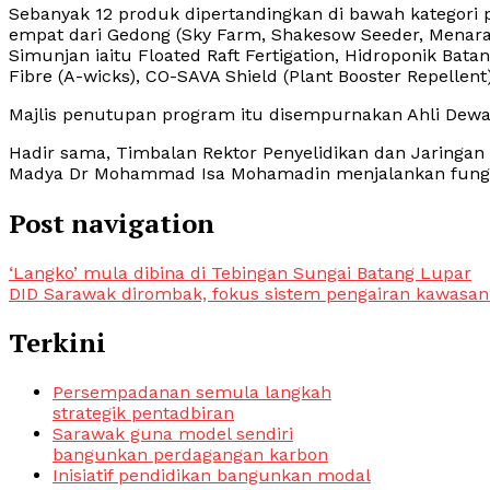
Sebanyak 12 produk dipertandingkan di bawah kategori p
empat dari Gedong (Sky Farm, Shakesow Seeder, Menara 
Simunjan iaitu Floated Raft Fertigation, Hidroponik Bat
Fibre (A-wicks), CO-SAVA Shield (Plant Booster Repellen
Majlis penutupan program itu disempurnakan Ahli Dewa
Hadir sama, Timbalan Rektor Penyelidikan dan Jaringan I
Madya Dr Mohammad Isa Mohamadin menjalankan fungs
Post navigation
‘Langko’ mula dibina di Tebingan Sungai Batang Lupar
DID Sarawak dirombak, fokus sistem pengairan kawasan
Terkini
Persempadanan semula langkah
strategik pentadbiran
Sarawak guna model sendiri
bangunkan perdagangan karbon
Inisiatif pendidikan bangunkan modal