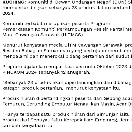
KUCHING:
Komuniti di Dewan Undangan Negeri (DUN) 
mempertandingkan sebanyak 23 produk dalam pertandin
2024.
Komuniti terbabit merupakan peserta Program
Pemerkasaan Komuniti Perkampungan Pesisir Pantai Mela
Mara Cawangan Sarawak (UiTMCS).
Menurut kenyataan media UiTM Cawangan Sarawak, progra
Residen Bahagian Samarahan yang bertujuan membantu 
mendalami dan menerokai bidang pertanian dari sudut i
Program dijalankan empat fasa bermula Oktober 2023 d
PINOKOM 2024 sebanyak 12 anugerah.
“Sebanyak 23 produk akan dipertandingkan dan dibahagik
kategori produk pertanian,” menurut kenyataan itu.
Produk hiliran dipertandingkan peserta dari Gedong a
Temurun, Serunding Empulur Nenas Ikan Masin, Acar 
“Hanya terdapat satu produk hiliran dari Simunjan iait
produk dari Sebuyau iaitu Kerepek Ikan Empirang, Jem 
tambah kenyataan itu.