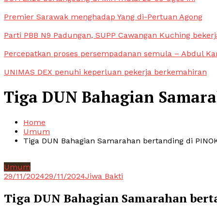
Premier Sarawak menghadap Yang di-Pertuan Agong
Parti PBB N9 Padungan, SUPP Cawangan Kuching bekerja
Percepatkan proses persempadanan semula – Abdul Ka
UNIMAS DEX penuhi keperluan pekerja berkemahiran
Tiga DUN Bahagian Samara
Home
Umum
Tiga DUN Bahagian Samarahan bertanding di PIN
Umum
29/11/2024
29/11/2024
Jiwa Bakti
Tiga DUN Bahagian Samarahan bert