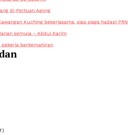
ng di-Pertuan Agong
awangan Kuching bekerjasama, siap siaga hadapi PRN
anan semula – Abdul Karim
pekerja berkemahiran
adan
T)