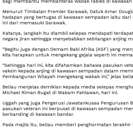
bagi membantu membanteras wabak rabies di kawasan
Menurut Timbalan Premier Sarawak, Datuk Amar Dougla
hadapan yang bertugas di kawasan sempadan iaitu dari
ini dari memasuki Sarawak.
Katanya, langkah itu diambil selepas mendapati terda
negara jiran sehingga menyebabkan sebilangan anjing men
“Begitu juga dengan Demam Babi Afrika (ASF) yang meny
kita harapkan untuk mengekang gejala seperti ini mema
“Sehingga hari ini, kita difahamkan bahawa pasukan vet
vaksin kepada anjing di kawasan sempadan dalam memb
Pembangunan Wilayah mengekang wabak ini,” jelas beli
Beliau menjelas demikian kepada media selepas mengh
Michael Riman Bugat di Makam Pahlawan, hari ini.
Uggah yang juga Pengerusi Jawatankuasa Pengurusan B
pasukan veteran ini berpusat di kawasan sempadan me
berbanding di kawasan bandar.
Pada majlis itu, beliau memberi penghormatan terakhir