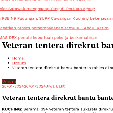
ier Sarawak menghadap Yang di-Pertuan Agong
 PBB N9 Padungan, SUPP Cawangan Kuching bekerjasama, 
epatkan proses persempadanan semula – Abdul Karim
AS DEX penuhi keperluan pekerja berkemahiran
Veteran tentera direkrut ba
Home
Umum
Veteran tentera direkrut bantu banteras rabies di
Umum
26/01/2024
26/01/2024
Jiwa Bakti
Veteran tentera direkrut bantu bant
KUCHING:
Seramai 394 veteran tentera sukarela direkr