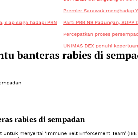
Premier Sarawak menghadap Ya
siap siaga hadapi PRN
Parti PBB N9 Padungan, SUPP C
Percepatkan proses persempad
UNIMAS DEX penuhi keperluan 
ntu banteras rabies di semp
 sempadan
eras rabies di sempadan
ut untuk menyertai ‘Immune Belt Enforcement Team’ (IBE