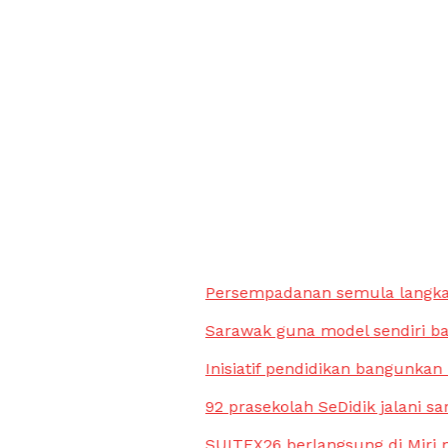
Persempadanan semula langkah 
Sarawak guna model sendiri ba
Inisiatif pendidikan bangunkan 
92 prasekolah SeDidik jalani sa
SUITEX26 berlangsung di Miri mu