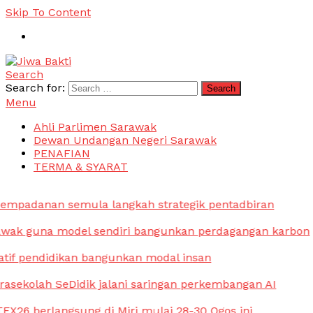
Skip To Content
Search
Jiwa Bakti
Suara PBB Sarawak
Search for:
Menu
Ahli Parlimen Sarawak
Dewan Undangan Negeri Sarawak
PENAFIAN
TERMA & SYARAT
mpadanan semula langkah strategik pentadbiran
wak guna model sendiri bangunkan perdagangan karbon
atif pendidikan bangunkan modal insan
asekolah SeDidik jalani saringan perkembangan AI
X26 berlangsung di Miri mulai 28-30 Ogos ini