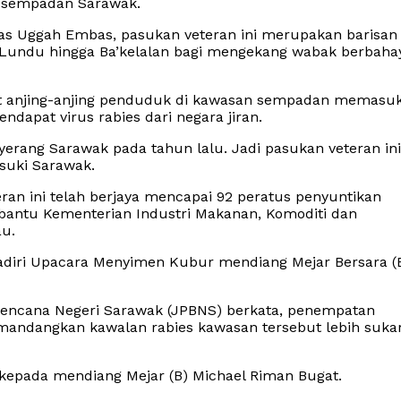
 sempadan Sarawak.
s Uggah Embas, pasukan veteran ini merupakan barisan
 Lundu hingga Ba’kelalan bagi mengekang wabak berbaha
pat anjing-anjing penduduk di kawasan sempadan memasuk
dapat virus rabies dari negara jiran.
erang Sarawak pada tahun lalu. Jadi pasukan veteran ini
suki Sarawak.
eran ini telah berjaya mencapai 92 peratus penyuntikan
antu Kementerian Industri Makanan, Komoditi dan
au.
adiri Upacara Menyimen Kubur mendiang Mejar Bersara (
encana Negeri Sarawak (JPBNS) berkata, penempatan
mandangkan kawalan rabies kawasan tersebut lebih suka
 kepada mendiang Mejar (B) Michael Riman Bugat.