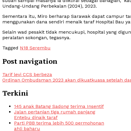
sudah sampai masanya ia diiktiraf sebagai bahagian,”
Undang-Undang Perbekalan (2024), 2023.
Sementara itu, Miro berharap Sarawak dapat campur t
menggunakan dana sendiri menaik taraf Hospital Bau yan
Selain wad pesakit tidak mencukupi, hospital yang digu
peralatan sokongan, tegasnya.
Tagged
N18 Serembu
Post navigation
Tarif levi CCS berbeza
Ordinan Ombudsman 2023 akan dikuatkuasa setelah da
Terkini
145 anak Batang Sadong terima Insentif
Jalan pertanian tiga rumah panjang
Entebu dinaik taraf
Parti PBB terima lebih 500 permohonan
ahli baharu