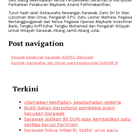
Sesi dialog dikendalikan Ketua Penyelidikan Serantau di Kumpula
Perbankan Pelaburan Maybank, Anand Pathmakanthan.
Turut hadir ialah Setiausaha Kewangan Sarawak, Dato Sri Dr Wan
Lizozman Wan Omar, Pengarah EPU, Datu Lester Mathew, Pegawa
Bertanggungjawab dan Ketua Pegawai Operasi Maybank Investme
Bank, Tengku Ariff Azhar Tengku Mohamed dan Pengarah Wilayah
untuk Wilayah Sarawak, Abang Jamili Abang Julai.
Post navigation
Peluang pelaburan Sarawak, KUFPEC dibincang
Kuching, Samarahan dan Serian juara keseluruhan SUKSAR III
Terkini
Utamakan kesihatan, keselamatan pekerja
Bukit Saban berpotensi pembekal ayam
kacukan Sarawak
Sarawak jadikan 99 DUN asas kembalikan satu
pertiga kerusi Parlimen
Sarawak fokus integriti, tadbir urus pacu