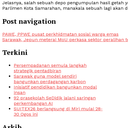
Jelasnya, salah sebuah depo pengumpulan hasil getah y
Parlimen Kota Samarahan, manakala sebuah lagi akan d
Post navigation
PAWE, PPWE pusat perkhidmatan sosial warga emas
Sarawak, Jepun meterai MoU perkasa sektor peralihan 
Terkini
Persempadanan semula langkah
strategik pentadbiran
Sarawak guna model sendiri
bangunkan perdagangan karbon
Inisiatif pendidikan bangunkan modal
insan
92 prasekolah SeDidik jalani saringan
perkembangan AI
SUITEX26 berlangsung di Miri mulai 28-
30 Ogos ini
Arkib