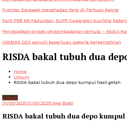
Premier Sarawak menghadap Yang di-Pertuan Agong
Parti PBB N9 Padungan, SUPP Cawangan Kuching bekerja
Percepatkan proses persempadanan semula – Abdul Ka
UNIMAS DEX penuhi keperluan pekerja berkemahiran
RISDA bakal tubuh dua dep
Home
Umum
RISDA bakal tubuh dua depo kumpul hasil getah
Umum
31/05/2025
31/05/2025
Jiwa Bakti
RISDA bakal tubuh dua depo kumpul 