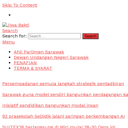
Skip To Content
Search
Jiwa Bakti
Suara PBB Sarawak
Search for:
Menu
Ahli Parlimen Sarawak
Dewan Undangan Negeri Sarawak
PENAFIAN
TERMA & SYARAT
Persempadanan semula langkah strategik pentadbiran
Sarawak guna model sendiri bangunkan perdagangan k
Inisiatif pendidikan bangunkan modal insan
92 prasekolah SeDidik jalani saringan perkembangan AI
SUITEX26 berlangsung di Miri mulai 28-30 Ogos ini