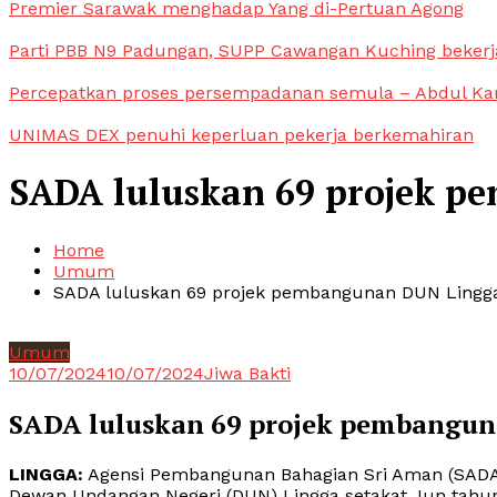
Premier Sarawak menghadap Yang di-Pertuan Agong
Parti PBB N9 Padungan, SUPP Cawangan Kuching bekerja
Percepatkan proses persempadanan semula – Abdul Ka
UNIMAS DEX penuhi keperluan pekerja berkemahiran
SADA luluskan 69 projek 
Home
Umum
SADA luluskan 69 projek pembangunan DUN Lingg
Umum
10/07/2024
10/07/2024
Jiwa Bakti
SADA luluskan 69 projek pembangu
LINGGA:
Agensi Pembangunan Bahagian Sri Aman (SADA
Dewan Undangan Negeri (DUN) Lingga setakat Jun tahun 