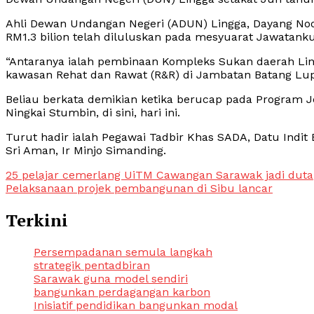
Ahli Dewan Undangan Negeri (ADUN) Lingga, Dayang Noo
RM1.3 bilion telah diluluskan pada mesyuarat Jawatan
“Antaranya ialah pembinaan Kompleks Sukan daerah L
kawasan Rehat dan Rawat (R&R) di Jambatan Batang Lupa
Beliau berkata demikian ketika berucap pada Program
Ningkai Stumbin, di sini, hari ini.
Turut hadir ialah Pegawai Tadbir Khas SADA, Datu Indit
Sri Aman, Ir Minjo Simanding.
Post
25 pelajar cemerlang UiTM Cawangan Sarawak jadi duta
Pelaksanaan projek pembangunan di Sibu lancar
navigation
Terkini
Persempadanan semula langkah
strategik pentadbiran
Sarawak guna model sendiri
bangunkan perdagangan karbon
Inisiatif pendidikan bangunkan modal