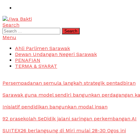
Skip
To
Content
Search
Jiwa Bakti
Suara PBB Sarawak
Search
for:
Menu
Ahli Parlimen Sarawak
Dewan Undangan Negeri Sarawak
PENAFIAN
TERMA & SYARAT
Persempadanan semula langkah strategik pentadbiran
Sarawak guna model sendiri bangunkan perdagangan k
Inisiatif pendidikan bangunkan modal insan
92 prasekolah SeDidik jalani saringan perkembangan AI
SUITEX26 berlangsung di Miri mulai 28-30 Ogos ini