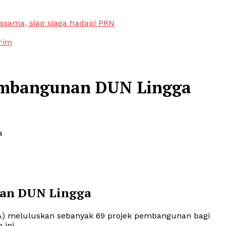
sama, siap siaga hadapi PRN
rim
pembangunan DUN Lingga
a
nan DUN Lingga
) meluluskan sebanyak 69 projek pembangunan bagi
ini.