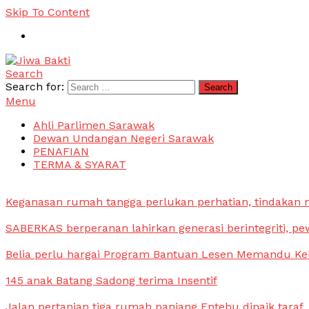
Skip To Content
Search
Jiwa Bakti
Suara PBB Sarawak
Search for:
Menu
Ahli Parlimen Sarawak
Dewan Undangan Negeri Sarawak
PENAFIAN
TERMA & SYARAT
Keganasan rumah tangga perlukan perhatian, tindakan
SABERKAS berperanan lahirkan generasi berintegriti, pe
Belia perlu hargai Program Bantuan Lesen Memandu Ke
145 anak Batang Sadong terima Insentif
Jalan pertanian tiga rumah panjang Entebu dinaik taraf