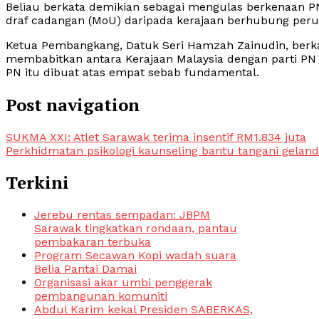
Beliau berkata demikian sebagai mengulas berkenaan 
draf cadangan (MoU) daripada kerajaan berhubung peru
Ketua Pembangkang, Datuk Seri Hamzah Zainudin, berk
membabitkan antara Kerajaan Malaysia dengan parti PN
PN itu dibuat atas empat sebab fundamental.
Post navigation
SUKMA XXI: Atlet Sarawak terima insentif RM1.834 juta
Perkhidmatan psikologi kaunseling bantu tangani gelan
Terkini
Jerebu rentas sempadan: JBPM
Sarawak tingkatkan rondaan, pantau
pembakaran terbuka
Program Secawan Kopi wadah suara
Belia Pantai Damai
Organisasi akar umbi penggerak
pembangunan komuniti
Abdul Karim kekal Presiden SABERKAS,