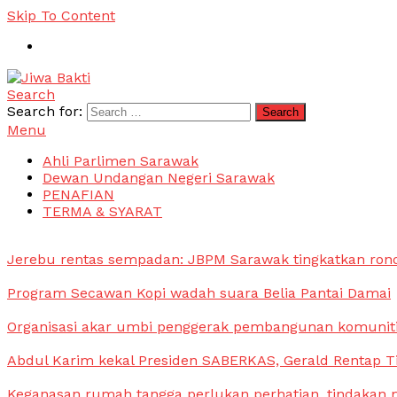
Skip To Content
Search
Jiwa Bakti
Suara PBB Sarawak
Search for:
Menu
Ahli Parlimen Sarawak
Dewan Undangan Negeri Sarawak
PENAFIAN
TERMA & SYARAT
Jerebu rentas sempadan: JBPM Sarawak tingkatkan ron
Program Secawan Kopi wadah suara Belia Pantai Damai
Organisasi akar umbi penggerak pembangunan komunit
Abdul Karim kekal Presiden SABERKAS, Gerald Rentap T
Keganasan rumah tangga perlukan perhatian, tindakan