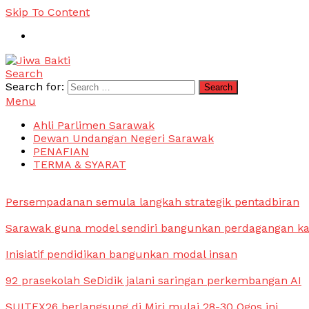
Skip To Content
Search
Jiwa Bakti
Suara PBB Sarawak
Search for:
Menu
Ahli Parlimen Sarawak
Dewan Undangan Negeri Sarawak
PENAFIAN
TERMA & SYARAT
Persempadanan semula langkah strategik pentadbiran
Sarawak guna model sendiri bangunkan perdagangan k
Inisiatif pendidikan bangunkan modal insan
92 prasekolah SeDidik jalani saringan perkembangan AI
SUITEX26 berlangsung di Miri mulai 28-30 Ogos ini