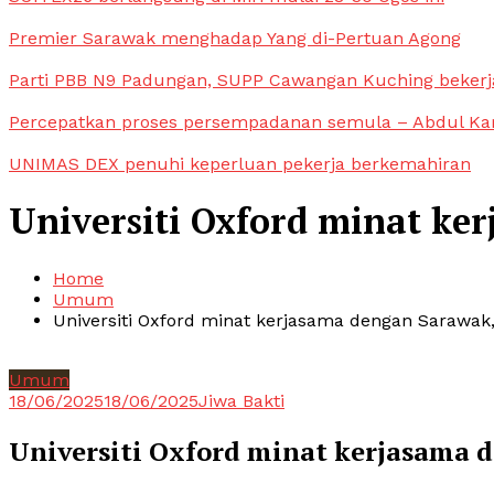
Premier Sarawak menghadap Yang di-Pertuan Agong
Parti PBB N9 Padungan, SUPP Cawangan Kuching bekerja
Percepatkan proses persempadanan semula – Abdul Ka
UNIMAS DEX penuhi keperluan pekerja berkemahiran
Universiti Oxford minat ke
Home
Umum
Universiti Oxford minat kerjasama dengan Sarawak, 
Umum
18/06/2025
18/06/2025
Jiwa Bakti
Universiti Oxford minat kerjasama d