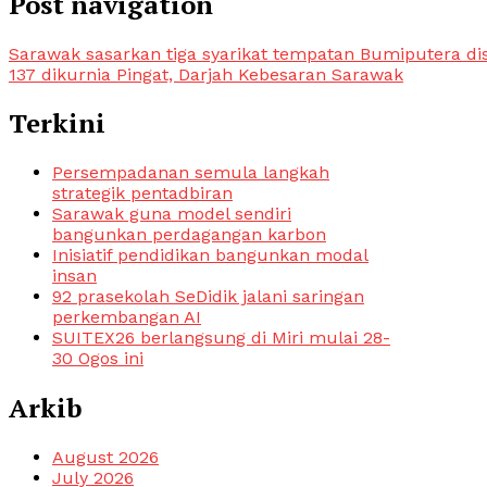
Post navigation
Sarawak sasarkan tiga syarikat tempatan Bumiputera di
137 dikurnia Pingat, Darjah Kebesaran Sarawak
Terkini
Persempadanan semula langkah
strategik pentadbiran
Sarawak guna model sendiri
bangunkan perdagangan karbon
Inisiatif pendidikan bangunkan modal
insan
92 prasekolah SeDidik jalani saringan
perkembangan AI
SUITEX26 berlangsung di Miri mulai 28-
30 Ogos ini
Arkib
August 2026
July 2026