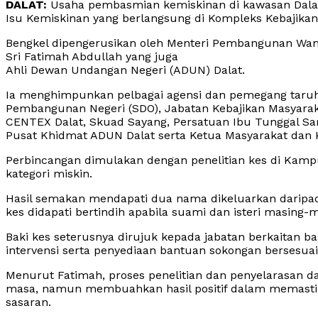
DALAT:
Usaha pembasmian kemiskinan di kawasan Dalat
Isu Kemiskinan yang berlangsung di Kompleks Kebajikan 
Bengkel dipengerusikan oleh Menteri Pembangunan Wani
Sri Fatimah Abdullah yang juga
Ahli Dewan Undangan Negeri (ADUN) Dalat.
Ia menghimpunkan pelbagai agensi dan pemegang taruh 
Pembangunan Negeri (SDO), Jabatan Kebajikan Masyarakat
CENTEX Dalat, Skuad Sayang, Persatuan Ibu Tunggal Sa
Pusat Khidmat ADUN Dalat serta Ketua Masyarakat dan
Perbincangan dimulakan dengan penelitian kes di Kam
kategori miskin.
Hasil semakan mendapati dua nama dikeluarkan daripad
kes didapati bertindih apabila suami dan isteri masing-
Baki kes seterusnya dirujuk kepada jabatan berkaitan b
intervensi serta penyediaan bantuan sokongan bersesua
Menurut Fatimah, proses penelitian dan penyelarasan
masa, namun membuahkan hasil positif dalam memastika
sasaran.