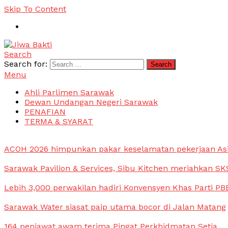
Skip To Content
Search
Jiwa Bakti
Suara PBB Sarawak
Search for:
Menu
Ahli Parlimen Sarawak
Dewan Undangan Negeri Sarawak
PENAFIAN
TERMA & SYARAT
ACOH 2026 himpunkan pakar keselamatan pekerjaan As
Sarawak Pavilion & Services, Sibu Kitchen meriahkan SKS
Lebih 3,000 perwakilan hadiri Konvensyen Khas Parti PB
Sarawak Water siasat paip utama bocor di Jalan Matang
164 penjawat awam terima Pingat Perkhidmatan Setia