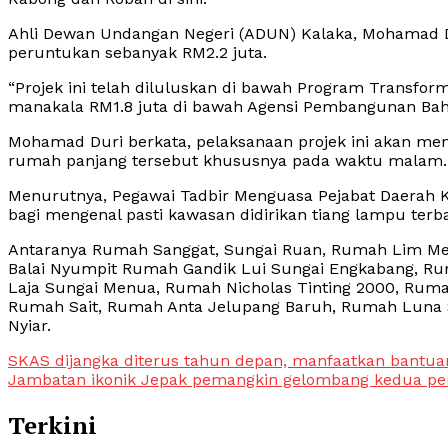
Ahli Dewan Undangan Negeri (ADUN) Kalaka, Mohamad 
peruntukan sebanyak RM2.2 juta.
“Projek ini telah diluluskan di bawah Program Transfor
manakala RM1.8 juta di bawah Agensi Pembangunan Baha
Mohamad Duri berkata, pelaksanaan projek ini akan m
rumah panjang tersebut khususnya pada waktu malam.
Menurutnya, Pegawai Tadbir Menguasa Pejabat Daerah K
bagi mengenal pasti kawasan didirikan tiang lampu terbab
Antaranya Rumah Sanggat, Sungai Ruan, Rumah Lim Me
Balai Nyumpit Rumah Gandik Lui Sungai Engkabang, R
Laja Sungai Menua, Rumah Nicholas Tinting 2000, Ruma
Rumah Sait, Rumah Anta Jelupang Baruh, Rumah Luna 
Nyiar.
Post
SKAS dijangka diterus tahun depan, manfaatkan bantua
Jambatan ikonik Jepak pemangkin gelombang kedua p
navigation
Terkini