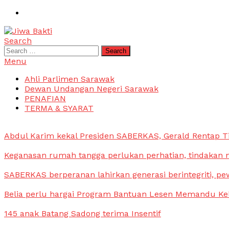
Skip
To
Content
Search
Jiwa Bakti
Suara PBB Sarawak
Search
for:
Menu
Ahli Parlimen Sarawak
Dewan Undangan Negeri Sarawak
PENAFIAN
TERMA & SYARAT
Abdul Karim kekal Presiden SABERKAS, Gerald Rentap T
Keganasan rumah tangga perlukan perhatian, tindakan
SABERKAS berperanan lahirkan generasi berintegriti, pe
Belia perlu hargai Program Bantuan Lesen Memandu Ke
145 anak Batang Sadong terima Insentif