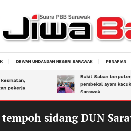
akti
AK
DEWAN UNDANGAN NEGERI SARAWAK
PENAFIAN
Bukit Saban berpotensi
sihatan,
pembekal ayam kacukan
pekerja
Sarawak
 tempoh sidang DUN Saraw