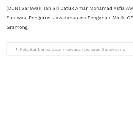
(DUN) Sarawak Tan Sri Datuk Amar Mohamad Asfia Awa
Sarawak, Pengerusi Jawatankuasa Penganjur Majlis G
Gramong.
Pelantar benua dalam kawasan perairan Sarawak milik mutlak negeri ini – Premier