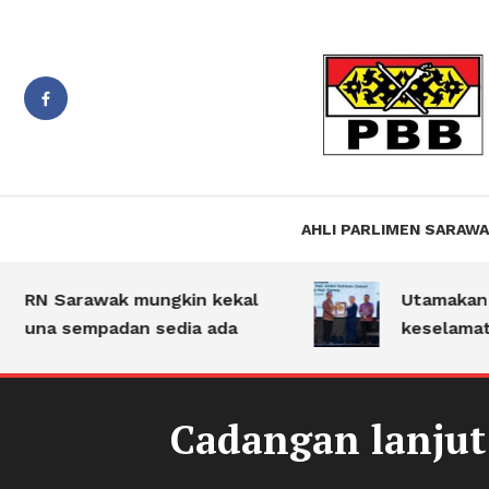
Suara PBB Sarawak
Jiwa B
AHLI PARLIMEN SARAW
RN Sarawak mungkin kekal
Utamakan ke
una sempadan sedia ada
keselamatan 
Cadangan lanjut
Umum
20/11/2024
Jiwa Bakti