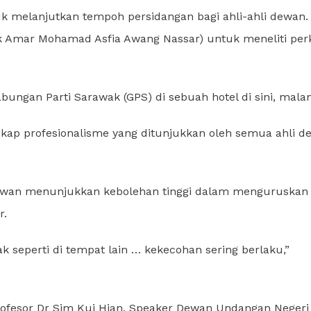
tuk melanjutkan tempoh persidangan bagi ahli-ahli dewan.
uk Amar Mohamad Asfia Awang Nassar) untuk meneliti per
ngan Parti Sarawak (GPS) di sebuah hotel di sini, malam
ikap profesionalisme yang ditunjukkan oleh semua ahli 
dewan menunjukkan kebolehan tinggi dalam menguruskan
r.
ak seperti di tempat lain … kekecohan sering berlaku,”
ofesor Dr Sim Kui Hian, Speaker Dewan Undangan Negeri