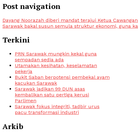
Post navigation
Dayang Noorazah diberi mandat terajui Ketua Cawangan
Sarawak bakal susun semula struktur ekonomi, guna kaed
Terkini
PRN Sarawak mungkin kekal guna
sempadan sedia ada
Utamakan kesihatan, keselamatan
pekerja
Bukit Saban berpotensi pembekal ayam
kacukan Sarawak
Sarawak jadikan 99 DUN asas
kembalikan satu pertiga kerusi
Parlimen
Sarawak fokus integriti, tadbir urus
pacu transformasi industri
Arkib