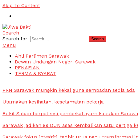
Skip To Content
Search
Jiwa Bakti
Suara PBB Sarawak
Search for:
Menu
Ahli Parlimen Sarawak
Dewan Undangan Negeri Sarawak
PENAFIAN
TERMA & SYARAT
PRN Sarawak mungkin kekal guna sempadan sedia ada
Utamakan kesihatan, keselamatan pekerja
Bukit Saban berpotensi pembekal ayam kacukan Saraw
Sarawak jadikan 99 DUN asas kembalikan satu pertiga k
Sarawak fokus integriti, tadbir urus pacu transformasi i