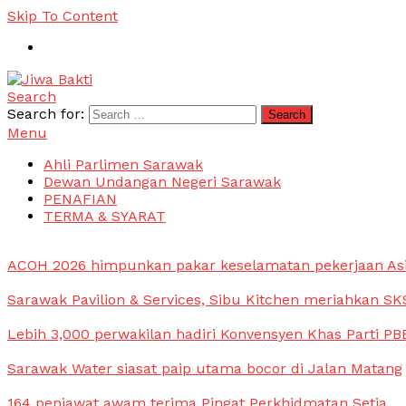
Skip To Content
Search
Jiwa Bakti
Suara PBB Sarawak
Search for:
Menu
Ahli Parlimen Sarawak
Dewan Undangan Negeri Sarawak
PENAFIAN
TERMA & SYARAT
ACOH 2026 himpunkan pakar keselamatan pekerjaan As
Sarawak Pavilion & Services, Sibu Kitchen meriahkan SKS
Lebih 3,000 perwakilan hadiri Konvensyen Khas Parti PB
Sarawak Water siasat paip utama bocor di Jalan Matang
164 penjawat awam terima Pingat Perkhidmatan Setia