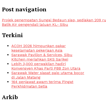
Post navigation
Projek penempatan Sungai Bedaun siap, sediakan 209
Batik Air pengendali laluan KL- Sibu
Terkini
ACOH 2026 himpunkan pakar
keselamatan pekerjaan Asia
Sarawak Pavilion & Services, Sibu
Kitchen meriahkan SKS Sarikei
Lebih 3,000 perwakilan hadiri
Konvensyen Khas Parti PBB Zon Utara
Sarawak Water siasat paip utama bocor
di Jalan Matang
164 penjawat awam terima Pingat
Perkhidmatan Setia
Arkib