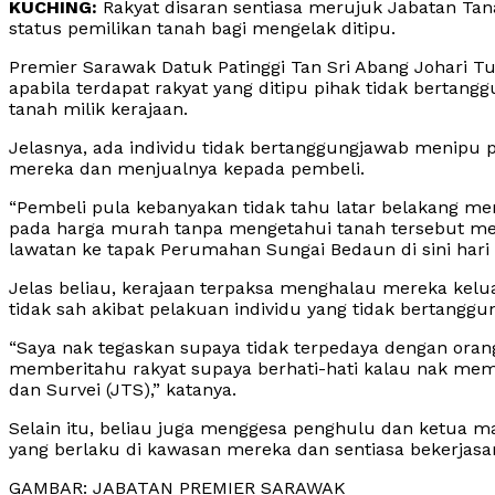
KUCHING:
Rakyat disaran sentiasa merujuk Jabatan Ta
status pemilikan tanah bagi mengelak ditipu.
Premier Sarawak Datuk Patinggi Tan Sri Abang Johari 
apabila terdapat rakyat yang ditipu pihak tidak berta
tanah milik kerajaan.
Jelasnya, ada individu tidak bertanggungjawab menipu 
mereka dan menjualnya kepada pembeli.
“Pembeli pula kebanyakan tidak tahu latar belakang me
pada harga murah tanpa mengetahui tanah tersebut mer
lawatan ke tapak Perumahan Sungai Bedaun di sini hari i
Jelas beliau, kerajaan terpaksa menghalau mereka kelu
tidak sah akibat pelakuan individu yang tidak bertanggu
“Saya nak tegaskan supaya tidak terpedaya dengan orang
memberitahu rakyat supaya berhati-hati kalau nak mem
dan Survei (JTS),” katanya.
Selain itu, beliau juga menggesa penghulu dan ketua ma
yang berlaku di kawasan mereka dan sentiasa bekerjas
GAMBAR: JABATAN PREMIER SARAWAK