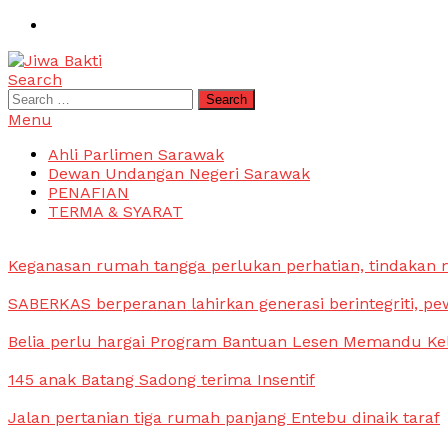
Skip
To
Content
Search
Jiwa Bakti
Suara PBB Sarawak
Search
for:
Menu
Ahli Parlimen Sarawak
Dewan Undangan Negeri Sarawak
PENAFIAN
TERMA & SYARAT
Keganasan rumah tangga perlukan perhatian, tindakan
SABERKAS berperanan lahirkan generasi berintegriti, pe
Belia perlu hargai Program Bantuan Lesen Memandu Ke
145 anak Batang Sadong terima Insentif
Jalan pertanian tiga rumah panjang Entebu dinaik taraf