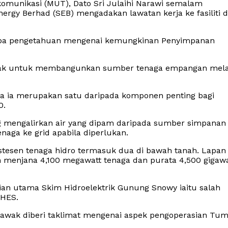
lekomunikasi (MUT), Dato Sri Julaihi Narawi semalam
rgy Berhad (SEB) mengadakan lawatan kerja ke fasiliti d
mba pengetahuan mengenai kemungkinan Penyimpanan
wak untuk membangunkan sumber tenaga empangan mela
 ia merupakan satu daripada komponen penting bagi
0.
g mengalirkan air yang dipam daripada sumber simpanan 
aga ke grid apabila diperlukan.
tesen tenaga hidro termasuk dua di bawah tanah. Lapan
n menjana 4,100 megawatt tenaga dan purata 4,500 gigawa
n utama Skim Hidroelektrik Gunung Snowy iaitu salah
PHES.
arawak diberi taklimat mengenai aspek pengoperasian Tu