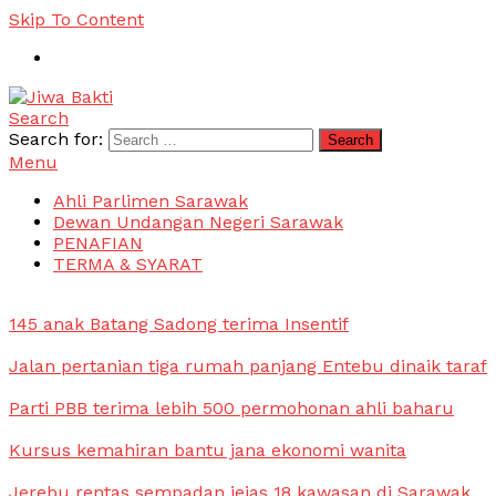
Skip To Content
Search
Jiwa Bakti
Suara PBB Sarawak
Search for:
Menu
Ahli Parlimen Sarawak
Dewan Undangan Negeri Sarawak
PENAFIAN
TERMA & SYARAT
145 anak Batang Sadong terima Insentif
Jalan pertanian tiga rumah panjang Entebu dinaik taraf
Parti PBB terima lebih 500 permohonan ahli baharu
Kursus kemahiran bantu jana ekonomi wanita
Jerebu rentas sempadan jejas 18 kawasan di Sarawak