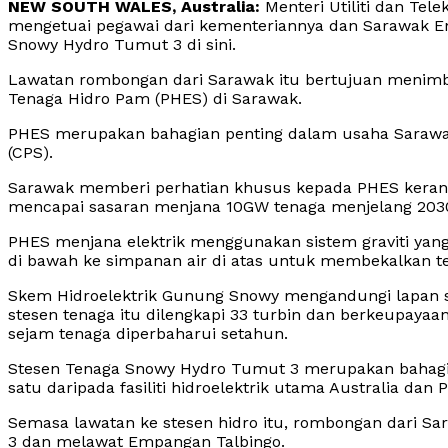
NEW SOUTH WALES, Australia:
Menteri Utiliti dan Te
mengetuai pegawai dari kementeriannya dan Sarawak Ene
Snowy Hydro Tumut 3 di sini.
Lawatan rombongan dari Sarawak itu bertujuan meni
Tenaga Hidro Pam (PHES) di Sarawak.
PHES merupakan bahagian penting dalam usaha Sara
(CPS).
Sarawak memberi perhatian khusus kepada PHES kerana
mencapai sasaran menjana 10GW tenaga menjelang 203
PHES menjana elektrik menggunakan sistem graviti yan
di bawah ke simpanan air di atas untuk membekalkan ten
Skem Hidroelektrik Gunung Snowy mengandungi lapan s
stesen tenaga itu dilengkapi 33 turbin dan berkeupayaa
sejam tenaga diperbaharui setahun.
Stesen Tenaga Snowy Hydro Tumut 3 merupakan bahagia
satu daripada fasiliti hidroelektrik utama Australia dan 
Semasa lawatan ke stesen hidro itu, rombongan dari S
3 dan melawat Empangan Talbingo.