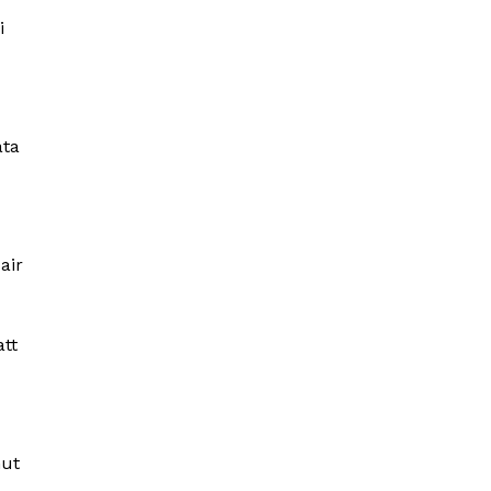
i
ta
air
tt
mut