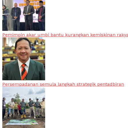
Pemimpin akar umbi bantu kurangkan kemiskinan raky
Persempadanan semula langkah strategik pentadbiran