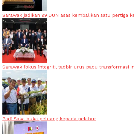
Sarawak jadikan 99 DUN asas kembalikan satu pertiga k
Sarawak fokus integriti, tadbir urus pacu transformasi i
Padi Saka buka peluang kepada pelabur