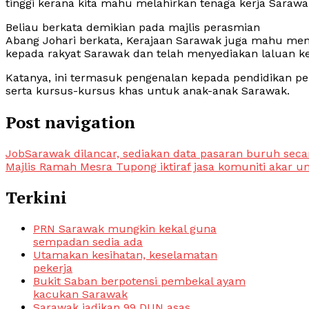
tinggi kerana kita mahu melahirkan tenaga kerja Saraw
Beliau berkata demikian pada majlis perasmian
Abang Johari berkata, Kerajaan Sarawak juga mahu memp
kepada rakyat Sarawak dan telah menyediakan laluan ke 
Katanya, ini termasuk pengenalan kepada pendidikan pe
serta kursus-kursus khas untuk anak-anak Sarawak.
Post navigation
JobSarawak dilancar, sediakan data pasaran buruh sec
Majlis Ramah Mesra Tupong iktiraf jasa komuniti akar u
Terkini
PRN Sarawak mungkin kekal guna
sempadan sedia ada
Utamakan kesihatan, keselamatan
pekerja
Bukit Saban berpotensi pembekal ayam
kacukan Sarawak
Sarawak jadikan 99 DUN asas