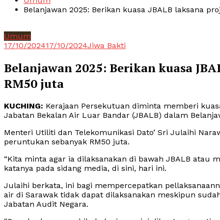
Umum
Belanjawan 2025: Berikan kuasa JBALB laksana pro
Umum
17/10/2024
17/10/2024
Jiwa Bakti
Belanjawan 2025: Berikan kuasa JBA
RM50 juta
KUCHING:
Kerajaan Persekutuan diminta memberi kuasa
Jabatan Bekalan Air Luar Bandar (JBALB) dalam Belanja
Menteri Utiliti dan Telekomunikasi Dato’ Sri Julaihi Nar
peruntukan sebanyak RM50 juta.
“Kita minta agar ia dilaksanakan di bawah JBALB atau 
katanya pada sidang media, di sini, hari ini.
Julaihi berkata, ini bagi mempercepatkan pellaksanaan
air di Sarawak tidak dapat dilaksanakan meskipun suda
Jabatan Audit Negara.