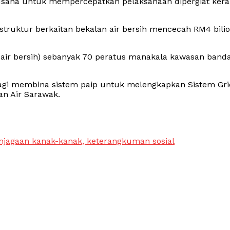
, usaha untuk mempercepatkan pelaksanaan dipergiat ker
struktur berkaitan bekalan air bersih mencecah RM4 bili
n air bersih) sebanyak 70 peratus manakala kawasan band
i membina sistem paip untuk melengkapkan Sistem Gri
an Air Sarawak.
njagaan kanak-kanak, keterangkuman sosial