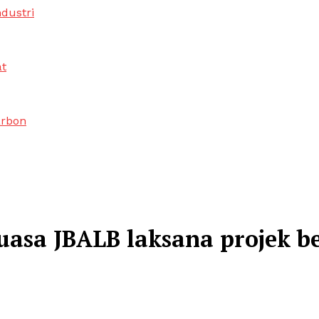
ndustri
at
arbon
uasa JBALB laksana projek 