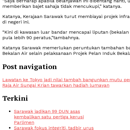
“Saya berharap apabila belanjawan ini dibentang nanti
memberikan bajet sahaja tidak mencukupi,” katanya.
Katanya, Kerajaan Sarawak turut membiayai projek infra
di negeri ini.
“Kini di kawasan luar bandar mencapai liputan (bekala
pula lebih 90 peratus,”tambahnya.
Katanya Sarawak memerlukan peruntukan tambahan bag
Bekalan Air selain pelaksanaan Projek Pelan Induk Bekal
Post navigation
Lawatan ke Tokyo jadi nilai tambah bangunkan mutu pe
Raja Air Sungai Krian tawarkan hadiah lumayan
Terkini
Sarawak jadikan 99 DUN asas
kembalikan satu pertiga kerusi
Parlimen
Sarawak fokus integriti, tadbir urus