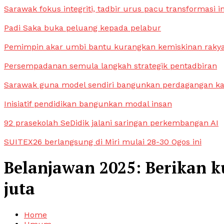
Sarawak fokus integriti, tadbir urus pacu transformasi i
Padi Saka buka peluang kepada pelabur
Pemimpin akar umbi bantu kurangkan kemiskinan raky
Persempadanan semula langkah strategik pentadbiran
Sarawak guna model sendiri bangunkan perdagangan k
Inisiatif pendidikan bangunkan modal insan
92 prasekolah SeDidik jalani saringan perkembangan AI
SUITEX26 berlangsung di Miri mulai 28-30 Ogos ini
Belanjawan 2025: Berikan k
juta
Home