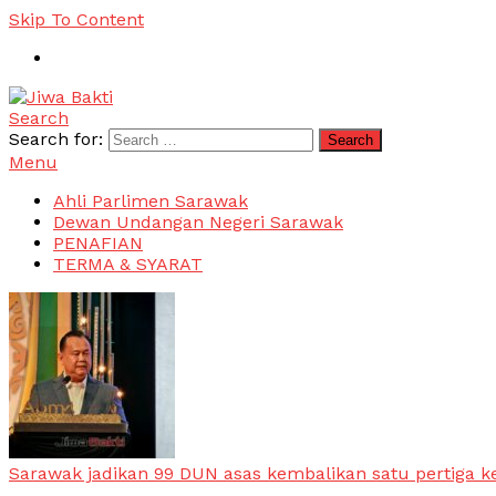
Skip To Content
Search
Jiwa Bakti
Suara PBB Sarawak
Search for:
Menu
Ahli Parlimen Sarawak
Dewan Undangan Negeri Sarawak
PENAFIAN
TERMA & SYARAT
Sarawak jadikan 99 DUN asas kembalikan satu pertiga k