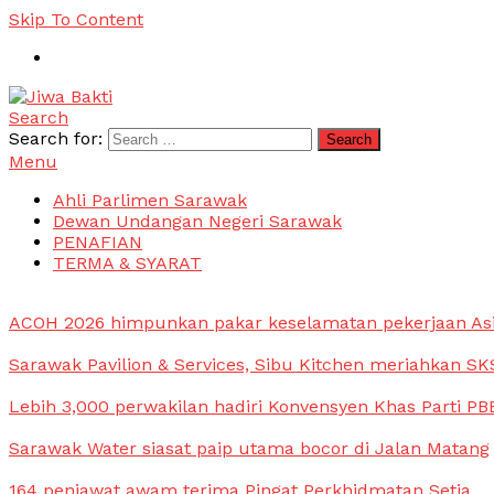
Skip To Content
Search
Jiwa Bakti
Suara PBB Sarawak
Search for:
Menu
Ahli Parlimen Sarawak
Dewan Undangan Negeri Sarawak
PENAFIAN
TERMA & SYARAT
ACOH 2026 himpunkan pakar keselamatan pekerjaan As
Sarawak Pavilion & Services, Sibu Kitchen meriahkan SKS
Lebih 3,000 perwakilan hadiri Konvensyen Khas Parti PB
Sarawak Water siasat paip utama bocor di Jalan Matang
164 penjawat awam terima Pingat Perkhidmatan Setia