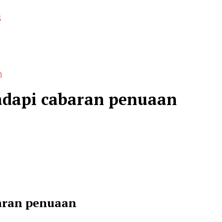
k
n
dapi cabaran penuaan
aran penuaan