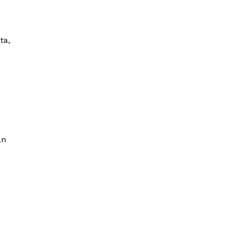
ta,
an