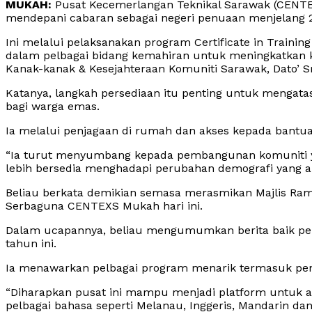
MUKAH:
Pusat Kecemerlangan Teknikal Sarawak (CENT
mendepani cabaran sebagai negeri penuaan menjelang 
Ini melalui pelaksanakan program Certificate in Training
dalam pelbagai bidang kemahiran untuk meningkatkan 
Kanak-kanak & Kesejahteraan Komuniti Sarawak, Dato’ S
Katanya, langkah persediaan itu penting untuk mengat
bagi warga emas.
Ia melalui penjagaan di rumah dan akses kepada bantua
“Ia turut menyumbang kepada pembangunan komuniti ya
lebih bersedia menghadapi perubahan demografi yang ak
Beliau berkata demikian semasa merasmikan Majlis Ram
Serbaguna CENTEXS Mukah hari ini.
Dalam ucapannya, beliau mengumumkan berita baik pem
tahun ini.
Ia menawarkan pelbagai program menarik termasuk pen
“Diharapkan pusat ini mampu menjadi platform untuk
pelbagai bahasa seperti Melanau, Inggeris, Mandarin da