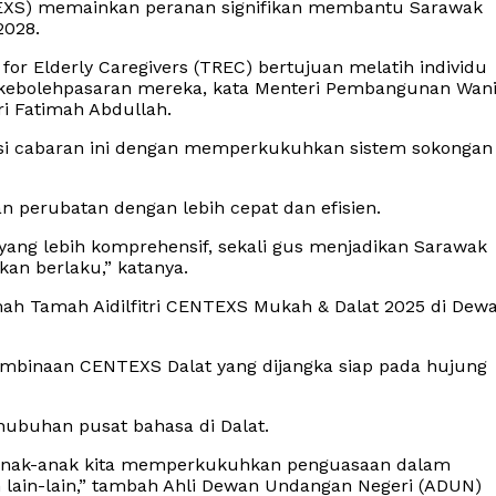
EXS) memainkan peranan signifikan membantu Sarawak
2028.
 for Elderly Caregivers (TREC) bertujuan melatih individu
kebolehpasaran mereka, kata Menteri Pembangunan Wani
ri Fatimah Abdullah.
asi cabaran ini dengan memperkukuhkan sistem sokongan
n perubatan dengan lebih cepat dan efisien.
ng lebih komprehensif, sekali gus menjadikan Sarawak
an berlaku,” katanya.
ah Tamah Aidilfitri CENTEXS Mukah & Dalat 2025 di Dew
binaan CENTEXS Dalat yang dijangka siap pada hujung
ubuhan pusat bahasa di Dalat.
 anak-anak kita memperkukuhkan penguasaan dalam
n lain-lain,” tambah Ahli Dewan Undangan Negeri (ADUN)