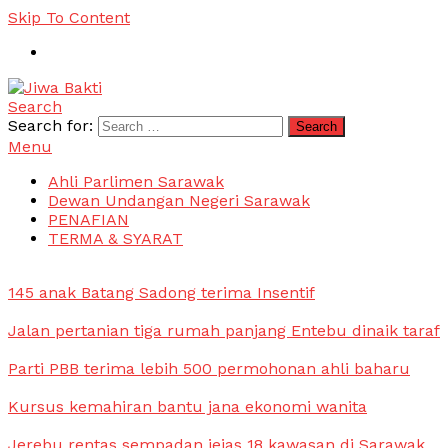
Skip To Content
Search
Jiwa Bakti
Suara PBB Sarawak
Search for:
Menu
Ahli Parlimen Sarawak
Dewan Undangan Negeri Sarawak
PENAFIAN
TERMA & SYARAT
145 anak Batang Sadong terima Insentif
Jalan pertanian tiga rumah panjang Entebu dinaik taraf
Parti PBB terima lebih 500 permohonan ahli baharu
Kursus kemahiran bantu jana ekonomi wanita
Jerebu rentas sempadan jejas 18 kawasan di Sarawak