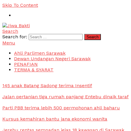
Skip To Content
Search
Jiwa Bakti
Suara PBB Sarawak
Search for:
Menu
Ahli Parlimen Sarawak
Dewan Undangan Negeri Sarawak
PENAFIAN
TERMA & SYARAT
145 anak Batang Sadong terima Insentif
Jalan pertanian tiga rumah panjang Entebu dinaik taraf
Parti PBB terima lebih 500 permohonan ahli baharu
Kursus kemahiran bantu jana ekonomi wanita
Jerebu rentas sempadan jejas 18 kawasan di Sarawak