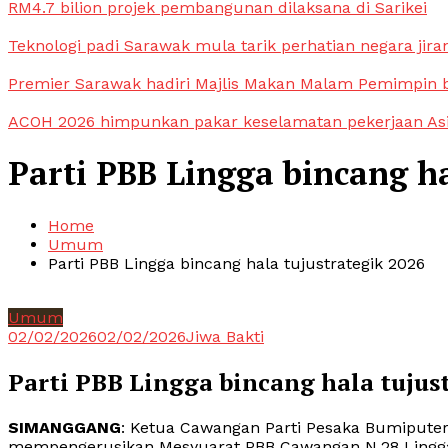
RM4.7 bilion projek pembangunan dilaksana di Sarikei
Teknologi padi Sarawak mula tarik perhatian negara jira
Premier Sarawak hadiri Majlis Makan Malam Pemimpin
ACOH 2026 himpunkan pakar keselamatan pekerjaan As
Parti PBB Lingga bincang ha
Home
Umum
Parti PBB Lingga bincang hala tujustrategik 2026
Umum
02/02/2026
02/02/2026
Jiwa Bakti
Parti PBB Lingga bincang hala tujus
SIMANGGANG
: Ketua Cawangan Parti Pesaka Bumiputer
mempengerusikan Mesyuarat PBB Cawangan N.28 Lingga B