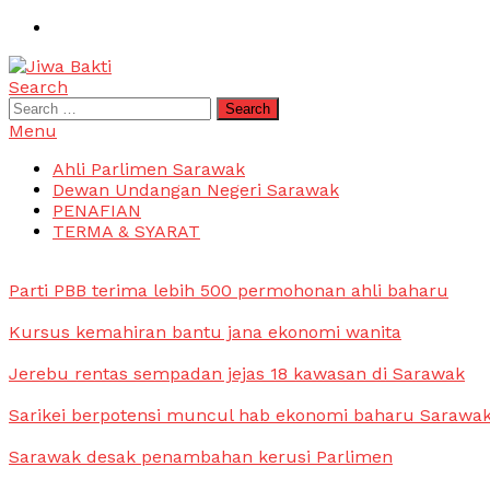
Skip
To
Content
Search
Jiwa Bakti
Suara PBB Sarawak
Search
for:
Menu
Ahli Parlimen Sarawak
Dewan Undangan Negeri Sarawak
PENAFIAN
TERMA & SYARAT
Parti PBB terima lebih 500 permohonan ahli baharu
Kursus kemahiran bantu jana ekonomi wanita
Jerebu rentas sempadan jejas 18 kawasan di Sarawak
Sarikei berpotensi muncul hab ekonomi baharu Sarawa
Sarawak desak penambahan kerusi Parlimen