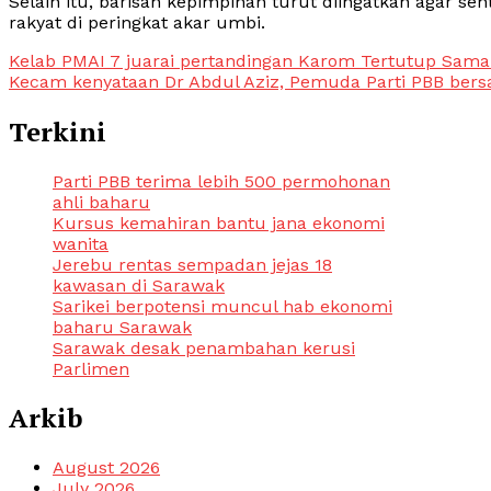
Selain itu, barisan kepimpinan turut diingatkan agar 
rakyat di peringkat akar umbi.
Post
Kelab PMAI 7 juarai pertandingan Karom Tertutup Sam
Kecam kenyataan Dr Abdul Aziz, Pemuda Parti PBB ber
navigation
Terkini
Parti PBB terima lebih 500 permohonan
ahli baharu
Kursus kemahiran bantu jana ekonomi
wanita
Jerebu rentas sempadan jejas 18
kawasan di Sarawak
Sarikei berpotensi muncul hab ekonomi
baharu Sarawak
Sarawak desak penambahan kerusi
Parlimen
Arkib
August 2026
July 2026