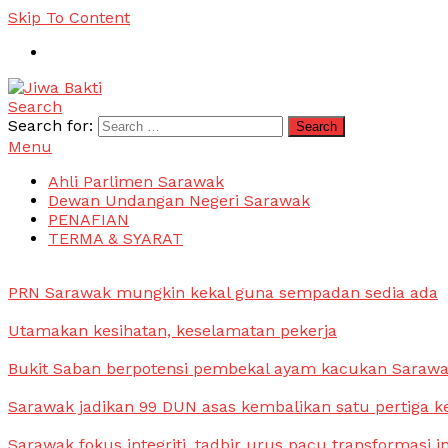
Skip To Content
Search
Jiwa Bakti
Suara PBB Sarawak
Search for:
Menu
Ahli Parlimen Sarawak
Dewan Undangan Negeri Sarawak
PENAFIAN
TERMA & SYARAT
PRN Sarawak mungkin kekal guna sempadan sedia ada
Utamakan kesihatan, keselamatan pekerja
Bukit Saban berpotensi pembekal ayam kacukan Saraw
Sarawak jadikan 99 DUN asas kembalikan satu pertiga k
Sarawak fokus integriti, tadbir urus pacu transformasi i