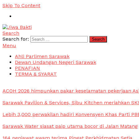
Skip To Content
Search
Jiwa Bakti
Suara PBB Sarawak
Search for:
Menu
Ahli Parlimen Sarawak
Dewan Undangan Negeri Sarawak
PENAFIAN
TERMA & SYARAT
ACOH 2026 himpunkan pakar keselamatan pekerjaan As
Sarawak Pavilion & Services, Sibu Kitchen meriahkan SKS
Lebih 3,000 perwakilan hadiri Konvensyen Khas Parti PB
Sarawak Water siasat paip utama bocor di Jalan Matang
164 penjawat awam terima Pingat Perkhidmatan Setia