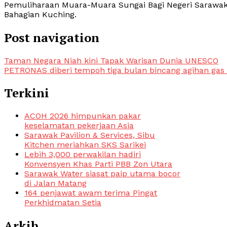
Pemuliharaan Muara-Muara Sungai Bagi Negeri Sarawak
Bahagian Kuching.
Post navigation
Taman Negara Niah kini Tapak Warisan Dunia UNESCO
PETRONAS diberi tempoh tiga bulan bincang agihan ga
Terkini
ACOH 2026 himpunkan pakar
keselamatan pekerjaan Asia
Sarawak Pavilion & Services, Sibu
Kitchen meriahkan SKS Sarikei
Lebih 3,000 perwakilan hadiri
Konvensyen Khas Parti PBB Zon Utara
Sarawak Water siasat paip utama bocor
di Jalan Matang
164 penjawat awam terima Pingat
Perkhidmatan Setia
Arkib