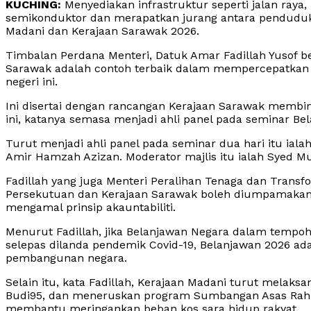
KUCHING:
Menyediakan infrastruktur seperti jalan raya
semikonduktor dan merapatkan jurang antara penduduk
Madani dan Kerajaan Sarawak 2026.
Timbalan Perdana Menteri, Datuk Amar Fadillah Yusof b
Sarawak adalah contoh terbaik dalam mempercepatkan
negeri ini.
Ini disertai dengan rancangan Kerajaan Sarawak membin
ini, katanya semasa menjadi ahli panel pada seminar Bela
Turut menjadi ahli panel pada seminar dua hari itu ial
Amir Hamzah Azizan. Moderator majlis itu ialah Syed M
Fadillah yang juga Menteri Peralihan Tenaga dan Transf
Persekutuan dan Kerajaan Sarawak boleh diumpamakan
mengamal prinsip akauntabiliti.
Menurut Fadillah, jika Belanjawan Negara dalam tempo
selepas dilanda pendemik Covid-19, Belanjawan 2026
pembangunan negara.
Selain itu, kata Fadillah, Kerajaan Madani turut melak
Budi95, dan meneruskan program Sumbangan Asas Ra
membantu meringankan beban kos sara hidup rakyat.