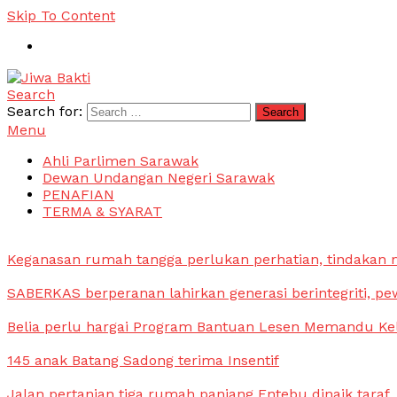
Skip To Content
Search
Jiwa Bakti
Suara PBB Sarawak
Search for:
Menu
Ahli Parlimen Sarawak
Dewan Undangan Negeri Sarawak
PENAFIAN
TERMA & SYARAT
Keganasan rumah tangga perlukan perhatian, tindakan
SABERKAS berperanan lahirkan generasi berintegriti, pe
Belia perlu hargai Program Bantuan Lesen Memandu Ke
145 anak Batang Sadong terima Insentif
Jalan pertanian tiga rumah panjang Entebu dinaik taraf