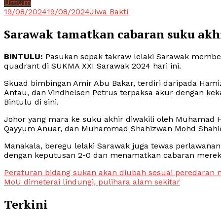
Umum
19/08/2024
19/08/2024
Jiwa Bakti
Sarawak tamatkan cabaran suku akhi
BINTULU:
Pasukan sepak takraw lelaki Sarawak member
quadrant di SUKMA XXI Sarawak 2024 hari ini.
Skuad bimbingan Amir Abu Bakar, terdiri daripada Ham
Antau, dan Vindhelsen Petrus terpaksa akur dengan ke
Bintulu di sini.
Johor yang mara ke suku akhir diwakili oleh Muhama
Qayyum Anuar, dan Muhammad Shahizwan Mohd Shahi
Manakala, beregu lelaki Sarawak juga tewas perlawana
dengan keputusan 2-0 dan menamatkan cabaran mereka
Post
Peraturan bidang sukan akan diubah sesuai peredaran m
MoU dimeterai lindungi, pulihara alam sekitar
navigation
Terkini