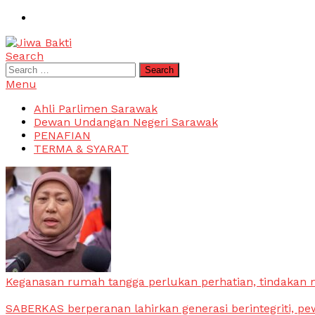
Skip
To
Content
Search
Jiwa Bakti
Suara PBB Sarawak
Search
for:
Menu
Ahli Parlimen Sarawak
Dewan Undangan Negeri Sarawak
PENAFIAN
TERMA & SYARAT
Keganasan rumah tangga perlukan perhatian, tindakan
SABERKAS berperanan lahirkan generasi berintegriti, pe