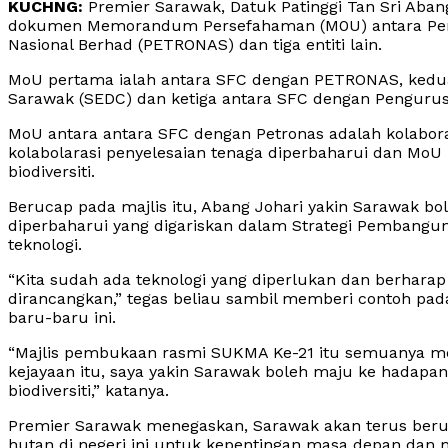
KUCHNG:
Premier Sarawak, Datuk Patinggi Tan Sri Aban
dokumen Memorandum Persefahaman (M0U) antara Per
Nasional Berhad (PETRONAS) dan tiga entiti lain.
MoU pertama ialah antara SFC dengan PETRONAS, ked
Sarawak (SEDC) dan ketiga antara SFC dengan Pengurusa
MoU antara antara SFC dengan Petronas adalah kolabor
kolabolarasi penyelesaian tenaga diperbaharui dan MoU 
biodiversiti.
Berucap pada majlis itu, Abang Johari yakin Sarawak b
diperbaharui yang digariskan dalam Strategi Pembang
teknologi.
“Kita sudah ada teknologi yang diperlukan dan berhar
dirancangkan,” tegas beliau sambil memberi contoh pa
baru-baru ini.
“Majlis pembukaan rasmi SUKMA Ke-21 itu semuanya me
kejayaan itu, saya yakin Sarawak boleh maju ke hadapa
biodiversiti,” katanya.
Premier Sarawak menegaskan, Sarawak akan terus ber
hutan di negeri ini untuk kepentingan masa depan dan