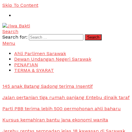
Skip To Content
Search
Jiwa Bakti
Suara PBB Sarawak
Search for:
Menu
Ahli Parlimen Sarawak
Dewan Undangan Negeri Sarawak
PENAFIAN
TERMA & SYARAT
145 anak Batang Sadong terima Insentif
Jalan pertanian tiga rumah panjang Entebu dinaik taraf
Parti PBB terima lebih 500 permohonan ahli baharu
Kursus kemahiran bantu jana ekonomi wanita
Jerebu rentas sempadan jejas 18 kawasan di Sarawak