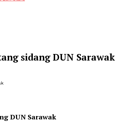
ntang sidang DUN Sarawak
ak
dang DUN Sarawak