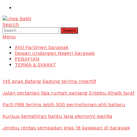
Skip
To
Content
Search
Jiwa Bakti
Suara PBB Sarawak
Search
for:
Menu
Ahli Parlimen Sarawak
Dewan Undangan Negeri Sarawak
PENAFIAN
TERMA & SYARAT
145 anak Batang Sadong terima Insentif
Jalan pertanian tiga rumah panjang Entebu dinaik taraf
Parti PBB terima lebih 500 permohonan ahli baharu
Kursus kemahiran bantu jana ekonomi wanita
Jerebu rentas sempadan jejas 18 kawasan di Sarawak