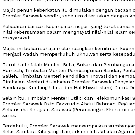
Majlis penuh keberkatan itu dimulakan dengan bacaan d
Premier Sarawak sendiri, sebelum diteruskan dengan kh
Kehadiran barisan kepimpinan negeri yang turut sama 
nilai kebersamaan dalam menghayati nilai-nilai Isla
masyarakat.
Majlis ini bukan sahaja melambangkan komitmen kepimpi
menjadi wadah memperkukuh ukhuwah serta kesepadua
Turut hadir ialah Menteri Belia, Sukan dan Pembangu
Hamzah, Timbalan Menteri Pembangunan Bandar, Pentad
Salleh, Timbalan Menteri Pendidikan, Inovasi dan Pem
Timbalan Menteri di Jabatan Premier Sarawak (Penyela
Bandaraya Kuching Utara dan Hal Ehwal Islam) Datuk D
Selain itu, Timbalan Menteri Utiliti dan Telekomunikasi
Premier Sarawak Dato Fazzrudin Abdul Rahman, Peguam B
Setiausaha Kerajaan Sarawak (Perancangan Ekonomi da
sama.
Terdahulu, Premier Sarawak menyampaikan sumbangan 
Kelas Saudara Kita yang dianjurkan oleh Jabatan Agama