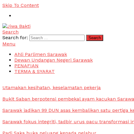
Skip To Content
Search
Jiwa Bakti
Suara PBB Sarawak
Search for:
Menu
Ahli Parlimen Sarawak
Dewan Undangan Negeri Sarawak
PENAFIAN
TERMA & SYARAT
Utamakan kesihatan, keselamatan pekerja
Bukit Saban berpotensi pembekal ayam kacukan Saraw
Sarawak jadikan 99 DUN asas kembalikan satu pertiga k
Sarawak fokus integriti, tadbir urus pacu transformasi i
Padi Saka buka peluang kepada pelabur