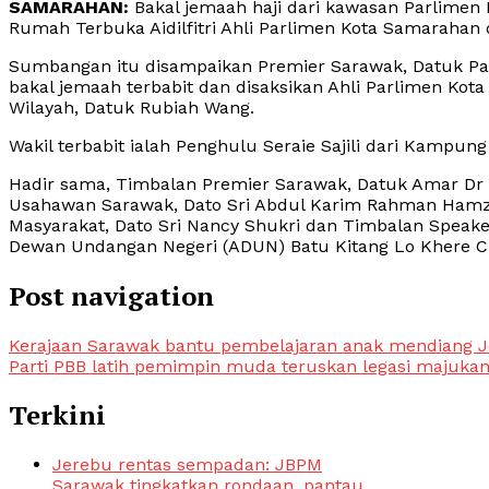
SAMARAHAN:
Bakal jemaah haji dari kawasan Parlimen
Rumah Terbuka Aidilfitri Ahli Parlimen Kota Samarahan d
Sumbangan itu disampaikan Premier Sarawak, Datuk Pat
bakal jemaah terbabit dan disaksikan Ahli Parlimen K
Wilayah, Datuk Rubiah Wang.
Wakil terbabit ialah Penghulu Seraie Sajili dari Kamp
Hadir sama, Timbalan Premier Sarawak, Datuk Amar Dr 
Usahawan Sarawak, Dato Sri Abdul Karim Rahman Hamz
Masyarakat, Dato Sri Nancy Shukri dan Timbalan Speake
Dewan Undangan Negeri (ADUN) Batu Kitang Lo Khere Ch
Post navigation
Kerajaan Sarawak bantu pembelajaran anak mendiang J
Parti PBB latih pemimpin muda teruskan legasi majuka
Terkini
Jerebu rentas sempadan: JBPM
Sarawak tingkatkan rondaan, pantau