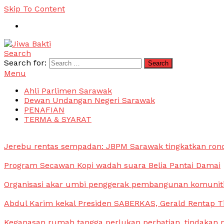
Skip To Content
Search
Jiwa Bakti
Suara PBB Sarawak
Search for:
Menu
Ahli Parlimen Sarawak
Dewan Undangan Negeri Sarawak
PENAFIAN
TERMA & SYARAT
Jerebu rentas sempadan: JBPM Sarawak tingkatkan ron
Program Secawan Kopi wadah suara Belia Pantai Damai
Organisasi akar umbi penggerak pembangunan komunit
Abdul Karim kekal Presiden SABERKAS, Gerald Rentap T
Keganasan rumah tangga perlukan perhatian, tindakan