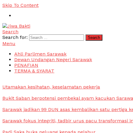
Skip To Content
Search
Jiwa Bakti
Suara PBB Sarawak
Search for:
Menu
Ahli Parlimen Sarawak
Dewan Undangan Negeri Sarawak
PENAFIAN
TERMA & SYARAT
Utamakan kesihatan, keselamatan pekerja
Bukit Saban berpotensi pembekal ayam kacukan Saraw
Sarawak jadikan 99 DUN asas kembalikan satu pertiga k
Sarawak fokus integriti, tadbir urus pacu transformasi i
Padi Saka buka peluang kepada pelabur