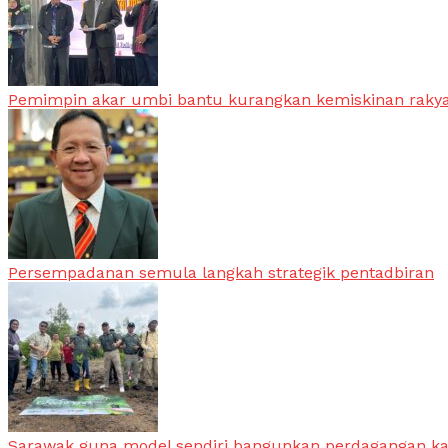
Pemimpin akar umbi bantu kurangkan kemiskinan raky
Persempadanan semula langkah strategik pentadbiran
Sarawak guna model sendiri bangunkan perdagangan k