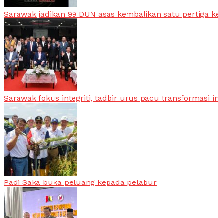
Sarawak jadikan 99 DUN asas kembalikan satu pertiga k
Sarawak fokus integriti, tadbir urus pacu transformasi i
Padi Saka buka peluang kepada pelabur