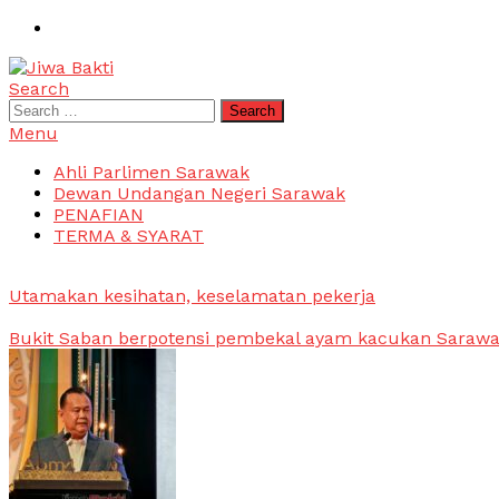
Skip
To
Content
Search
Jiwa Bakti
Suara PBB Sarawak
Search
for:
Menu
Ahli Parlimen Sarawak
Dewan Undangan Negeri Sarawak
PENAFIAN
TERMA & SYARAT
Utamakan kesihatan, keselamatan pekerja
Bukit Saban berpotensi pembekal ayam kacukan Saraw