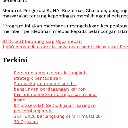
berkenaan.
Menurut Pengerusi SUHA, Ruzaiman Ghazalee, penganju
masyarakat tentang kepentingan memilih agensi pelanc
“Program ini akan membantu mengelakkan kes penipuan
memberi pendedahan meluas kepada pelancongan Islam,
Post
STOLport Bebuling siap Ogos depan
1,400 perwakilan dari 14 cawangan hadiri Mesyuarat Pe
navigation
Terkini
Persempadanan semula langkah
strategik pentadbiran
Sarawak guna model sendiri
bangunkan perdagangan karbon
Inisiatif pendidikan bangunkan modal
insan
92 prasekolah SeDidik jalani saringan
perkembangan AI
SUITEX26 berlangsung di Miri mulai 28-
30 Ogos ini