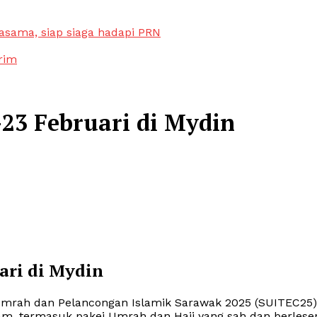
sama, siap siaga hadapi PRN
rim
-23 Februari di Mydin
ari di Mydin
Umrah dan Pelancongan Islamik Sarawak 2025 (SUITEC25)
am, termasuk pakej Umrah dan Haji yang sah dan berlese