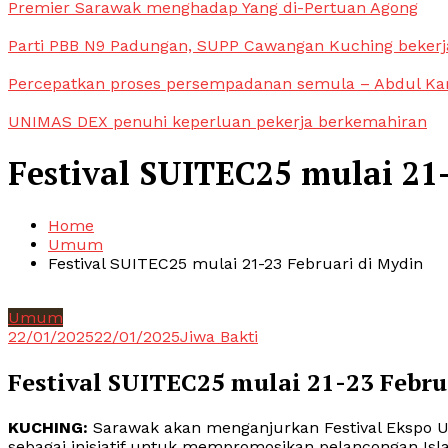
Premier Sarawak menghadap Yang di-Pertuan Agong
Parti PBB N9 Padungan, SUPP Cawangan Kuching bekerja
Percepatkan proses persempadanan semula – Abdul Ka
UNIMAS DEX penuhi keperluan pekerja berkemahiran
Festival SUITEC25 mulai 21
Home
Umum
Festival SUITEC25 mulai 21-23 Februari di Mydin
Umum
22/01/2025
22/01/2025
Jiwa Bakti
Festival SUITEC25 mulai 21-23 Febru
KUCHING:
Sarawak akan menganjurkan Festival Ekspo 
sebagai inisiatif untuk mempromosikan pelancongan Isl