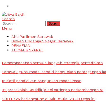
Skip
To
Content
Search
Jiwa Bakti
Suara PBB Sarawak
Search
for:
Menu
Ahli Parlimen Sarawak
Dewan Undangan Negeri Sarawak
PENAFIAN
TERMA & SYARAT
Persempadanan semula langkah strategik pentadbiran
Sarawak guna model sendiri bangunkan perdagangan k
Inisiatif pendidikan bangunkan modal insan
92 prasekolah SeDidik jalani saringan perkembangan AI
SUITEX26 berlangsung di Miri mulai 28-30 Ogos ini