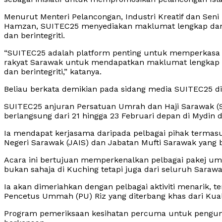
Menurut Menteri Pelancongan, Industri Kreatif dan Sen
Hamzan, SUITEC25 menyediakan maklumat lengkap dan p
dan berintegriti.
“SUITEC25 adalah platform penting untuk memperkasa 
rakyat Sarawak untuk mendapatkan maklumat lengkap da
dan berintegriti,” katanya.
Beliau berkata demikian pada sidang media SUITEC25 di Ba
SUITEC25 anjuran Persatuan Umrah dan Haji Sarawak (
berlangsung dari 21 hingga 23 Februari depan di Mydin di
Ia mendapat kerjasama daripada pelbagai pihak termas
Negeri Sarawak (JAIS) dan Jabatan Mufti Sarawak yang be
Acara ini bertujuan memperkenalkan pelbagai pakej umr
bukan sahaja di Kuching tetapi juga dari seluruh Sarawa
Ia akan dimeriahkan dengan pelbagai aktiviti menarik, t
Pencetus Ummah (PU) Riz yang diterbang khas dari Ku
Program pemeriksaan kesihatan percuma untuk pengunj