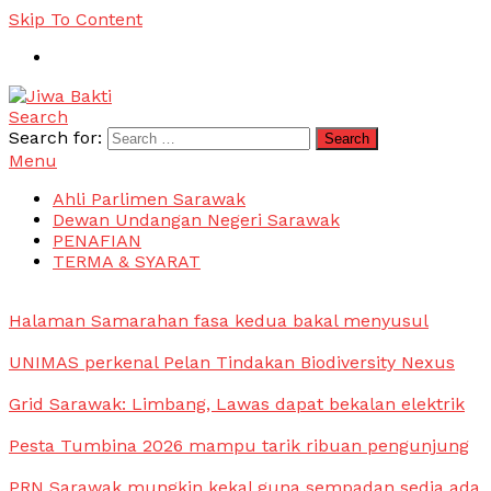
Skip To Content
Search
Jiwa Bakti
Suara PBB Sarawak
Search for:
Menu
Ahli Parlimen Sarawak
Dewan Undangan Negeri Sarawak
PENAFIAN
TERMA & SYARAT
Halaman Samarahan fasa kedua bakal menyusul
UNIMAS perkenal Pelan Tindakan Biodiversity Nexus
Grid Sarawak: Limbang, Lawas dapat bekalan elektrik
Pesta Tumbina 2026 mampu tarik ribuan pengunjung
PRN Sarawak mungkin kekal guna sempadan sedia ada