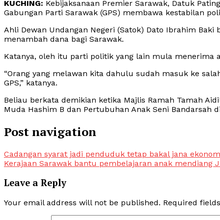
KUCHING:
Kebijaksanaan Premier Sarawak, Datuk Patin
Gabungan Parti Sarawak (GPS) membawa kestabilan polit
Ahli Dewan Undangan Negeri (Satok) Dato Ibrahim Baki b
menambah dana bagi Sarawak.
Katanya, oleh itu parti politik yang lain mula menerima
“Orang yang melawan kita dahulu sudah masuk ke salah s
GPS,” katanya.
Beliau berkata demikian ketika Majlis Ramah Tamah Aidil
Muda Hashim B dan Pertubuhan Anak Seni Bandarsah di
Post navigation
Cadangan syarat jadi penduduk tetap bakal jana ekonomi
Kerajaan Sarawak bantu pembelajaran anak mendiang J
Leave a Reply
Your email address will not be published.
Required fiel