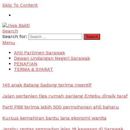
Skip To Content
Search
Jiwa Bakti
Suara PBB Sarawak
Search for:
Menu
Ahli Parlimen Sarawak
Dewan Undangan Negeri Sarawak
PENAFIAN
TERMA & SYARAT
145 anak Batang Sadong terima Insentif
Jalan pertanian tiga rumah panjang Entebu dinaik taraf
Parti PBB terima lebih 500 permohonan ahli baharu
Kursus kemahiran bantu jana ekonomi wanita
Jerebu rentas sempadan jejas 18 kawasan di Sarawak