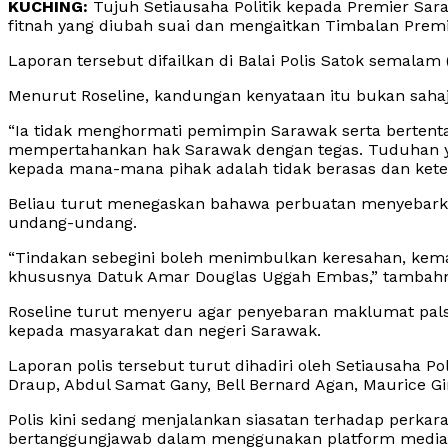
KUCHING:
Tujuh Setiausaha Politik kepada Premier Sa
fitnah yang diubah suai dan mengaitkan Timbalan Pre
Laporan tersebut difailkan di Balai Polis Satok semalam 
Menurut Roseline, kandungan kenyataan itu bukan sahaj
“Ia tidak menghormati pemimpin Sarawak serta bertenta
mempertahankan hak Sarawak dengan tegas. Tuduhan ya
kepada mana-mana pihak adalah tidak berasas dan keter
Beliau turut menegaskan bahawa perbuatan menyebarkan
undang-undang.
“Tindakan sebegini boleh menimbulkan keresahan, kem
khususnya Datuk Amar Douglas Uggah Embas,” tambahn
Roseline turut menyeru agar penyebaran maklumat palsu
kepada masyarakat dan negeri Sarawak.
Laporan polis tersebut turut dihadiri oleh Setiausaha P
Draup, Abdul Samat Gany, Bell Bernard Agan, Maurice Gi
Polis kini sedang menjalankan siasatan terhadap perkara 
bertanggungjawab dalam menggunakan platform media 