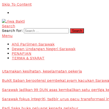
Skip To Content
Search
Jiwa Bakti
Suara PBB Sarawak
Search for:
Menu
Ahli Parlimen Sarawak
Dewan Undangan Negeri Sarawak
PENAFIAN
TERMA & SYARAT
Utamakan kesihatan, keselamatan pekerja
Bukit Saban berpotensi pembekal ayam kacukan Saraw
Sarawak jadikan 99 DUN asas kembalikan satu pertiga k
Sarawak fokus integriti, tadbir urus pacu transformasi i
Padi Saka buka peluang kepada pelabur